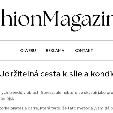
O WEBU
REKLAMA
KONTAKT
Udržitelná cesta k síle a kond
ch trendů v oblasti fitness, ale některé se ukazují jako př
árnější.
orka pilates a barre, která tvrdí, že tato metoda „vám dá po