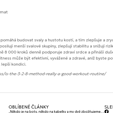
 pomáhá budovat svaly a hustotu kostí, a tím zlepšuje a zr
osilují menší svalové skupiny, zlepšují stabilitu a snižují rizi
ě 8 000 kroků denně podporuje zdraví srdce a přináší duš
tness může být efektivní, vyvážené a zdravé, aniž byste pot
 lepší kondici.
ss/is-the-3-2-8-method-really-a-good-workout-routine/
OBLÍBENÉ ČLÁNKY
SLE
„Někdo je na boty, někdo na kabelky a my dvě zbožňujeme