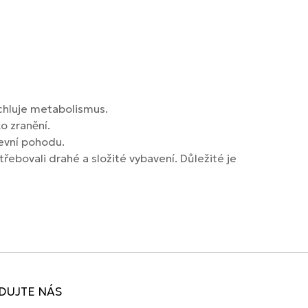
ychluje metabolismus.
ko zranění.
evní pohodu.
řebovali drahé a složité vybavení. Důležité je
DUJTE NÁS