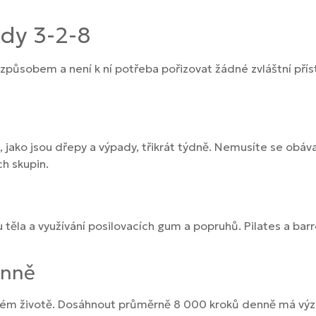
ody 3-2-8
způsobem a není k ní potřeba pořizovat žádné zvláštní přís
 jako jsou dřepy a výpady, třikrát týdně. Nemusíte se obávat
ch skupin.
 těla a využívání posilovacích gum a popruhů. Pilates a barre
enně
žném životě. Dosáhnout průměrně 8 000 kroků denně má význ