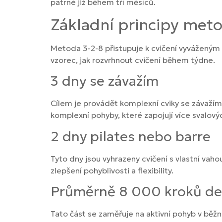
patrné již během tří měsíců.
Základní principy met
Metoda 3-2-8 přistupuje k cvičení vyváženým 
vzorec, jak rozvrhnout cvičení během týdne.
3 dny se závažím
Cílem je provádět komplexní cviky se závažím,
komplexní pohyby, které zapojují více svalový
2 dny pilates nebo barre
Tyto dny jsou vyhrazeny cvičení s vlastní vahou
zlepšení pohyblivosti a flexibility.
Průměrně 8 000 kroků d
Tato část se zaměřuje na aktivní pohyb v bě