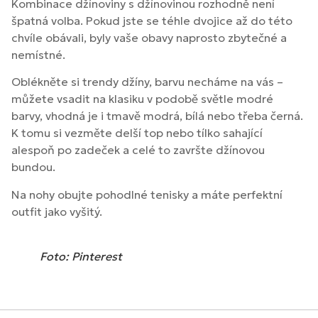
Kombinace džínoviny s džínovinou rozhodně není
špatná volba. Pokud jste se téhle dvojice až do této
chvíle obávali, byly vaše obavy naprosto zbytečné a
nemístné.
Oblékněte si trendy džíny, barvu necháme na vás –
můžete vsadit na klasiku v podobě světle modré
barvy, vhodná je i tmavě modrá, bílá nebo třeba černá.
K tomu si vezměte delší top nebo tílko sahající
alespoň po zadeček a celé to završte džínovou
bundou.
Na nohy obujte pohodlné tenisky a máte perfektní
outfit jako vyšitý.
Foto: Pinterest