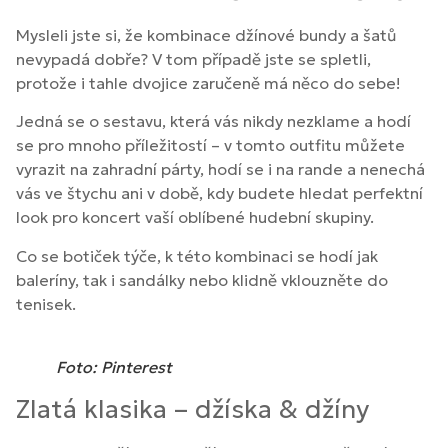
Mysleli jste si, že kombinace džínové bundy a šatů
nevypadá dobře? V tom případě jste se spletli,
protože i tahle dvojice zaručeně má něco do sebe!
Jedná se o sestavu, která vás nikdy nezklame a hodí
se pro mnoho příležitostí – v tomto outfitu můžete
vyrazit na zahradní párty, hodí se i na rande a nenechá
vás ve štychu ani v době, kdy budete hledat perfektní
look pro koncert vaší oblíbené hudební skupiny.
Co se botiček týče, k této kombinaci se hodí jak
baleríny, tak i sandálky nebo klidně vklouzněte do
tenisek.
Foto: Pinterest
Zlatá klasika – džíska & džíny