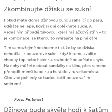
Zkombinujte džísku se sukní
Pokud máte doma džínovou bundu sahající do pasu,
uděláte nejlépe, když si k ní obléknete sukni. A
v ideálním případě takovou, která má áčkový střih – to
je kombinace, se kterou to vyhrajete na plné čáře!
Tím samozřejmě nechceme říci, že by se džíska
nehodila i k pouzdrové sukni, když k tomu zvolíte
vhodný top nebo halenku, rozhodně neuděláte chybu.
Na nohy můžete obout sandálky na klínu, přes rameno
přehodit menší kabelku a hurá do víru velkoměsta.
Obdivné pohledy se budou točit pouze vaším
směrem!
Foto: Pinterest
Džínová bude skvěle hodí k šatům