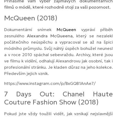
Přinášíme vám výběr zajímavých dokumentárních
filmů o módě, které rozhodně stojí za vaši pozornost.
McQueen (2018)
Dokumentární snímek
McQueen
vypráví příběh
zesnulého
Alexandra McQueena
, který se nezalekl
počátečního neúspěchu a vypracoval se až na špici
módního průmyslu. Svůj náhlý úspěch bohužel neunesl
a v roce 2010 spáchal sebevraždu. Archivy, které jsou
ve filmu k vidění, odhalují Alexandrovu jak osobní, tak i
profesionální stránku. Je kladen důraz na jeho kolekce.
Především jejich vznik.
https://www.instagram.com/p/BxGQB1AnAe7/
7 Days Out: Chanel Haute
Couture Fashion Show (2018)
Pokud jste vždy toužili vidět, jak vznikají nejslavnější