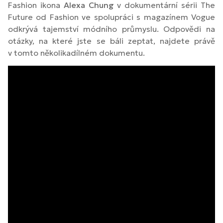
Fashion ikona
Alexa Chung
v dokumentární sérii The
Future od Fashion ve spolupráci s magazínem Vogue
odkrývá tajemství módního průmyslu. Odpovědi na
otázky, na které jste se báli zeptat, najdete právě
v tomto několikadílném dokumentu.