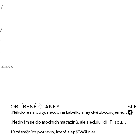
8/
/
/
/
h.com.
OBLÍBENÉ ČLÁNKY
SLE
„Někdo je na boty, někdo na kabelky a my dvě zbožňujeme
plavky“ prozradily mladé české návrhářky a zakladatelky
„Nedívám se do módních magazínů, ale sleduju lidi! Ti jsou
značky HANAJANA Swimwear
největší inspirace“ říká blogerka A.n.d.u.l.a
10 zázračních potravin, které zlepší Vaši pleť