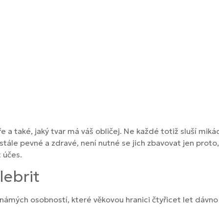
ře a také, jaký tvar má váš obličej. Ne každé totiž sluší mi
u stále pevné a zdravé, není nutné se jich zbavovat jen proto
 účes.
lebrit
mých osobností, které věkovou hranici čtyřicet let dávno př