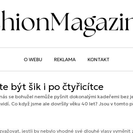
O WEBU
REKLAMA
KONTAKT
 být šik i po čtyřicítce
 nás se bohužel nemůže pyšnit dokonalými kadeřemi bez je
ávidí. Co když jsme ale dovršily věku 40 let? Jsou v tomto
 zvažovat, jestli by nebylo vhodné své dlouhé vlasy vyměnit