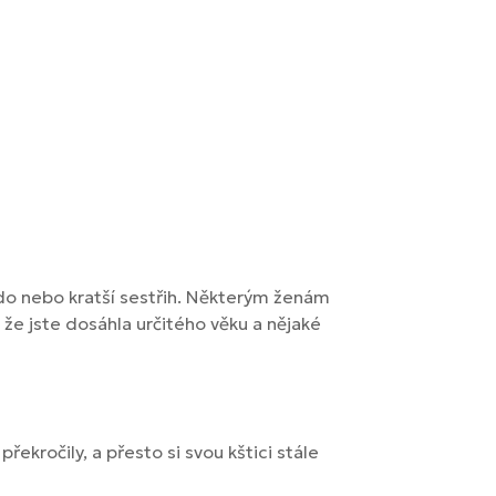
kádo nebo kratší sestřih. Některým ženám
, že jste dosáhla určitého věku a nějaké
ekročily, a přesto si svou kštici stále