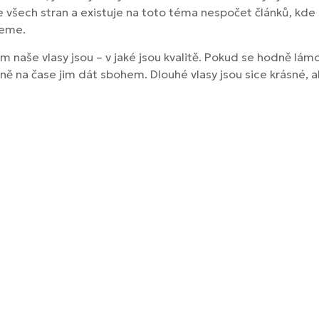
e všech stran a existuje na toto téma nespočet článků, kde
ceme.
m naše vlasy jsou – v jaké jsou kvalitě. Pokud se hodně lám
čně na čase jim dát sbohem. Dlouhé vlasy jsou sice krásné,