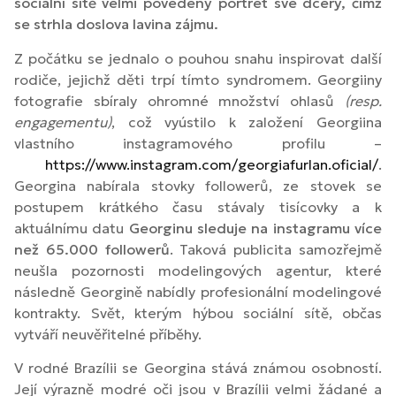
sociální sítě velmi povedený portrét své dcery, čímž
se strhla doslova lavina zájmu.
Z počátku se jednalo o pouhou snahu inspirovat další
rodiče, jejichž děti trpí tímto syndromem. Georgiiny
fotografie sbíraly ohromné množství ohlasů
(resp.
engagementu)
, což vyústilo k založení Georgiina
vlastního instagramového profilu –
https://www.instagram.com/georgiafurlan.oficial/
.
Georgina nabírala stovky followerů, ze stovek se
postupem krátkého času stávaly tisícovky a k
aktuálnímu datu
Georginu sleduje na instagramu více
než 65.000 followerů
. Taková publicita samozřejmě
neušla pozornosti modelingových agentur, které
následně Georgině nabídly profesionální modelingové
kontrakty. Svět, kterým hýbou sociální sítě, občas
vytváří neuvěřitelné příběhy.
V rodné Brazílii se Georgina stává známou osobností.
Její výrazně modré oči jsou v Brazílii velmi žádané a