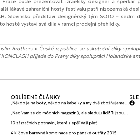
 Praze bude prezentovat izraelský designér a šperkař 
ší lákavé zahraniční hosty festivalu patří nizozemská desig
. Slovinsko představí designérský tým SOTO – sedm des
 hosté vystaví svá díla v rámci prodejní přehlídky.
uslin Brothers v České
republice se uskuteční díky spolup
HIONCLASH
přijede do Prahy díky spolupráci
Holandské am
OBLÍBENÉ ČLÁNKY
SLE
„Někdo je na boty, někdo na kabelky a my dvě zbožňujeme
plavky“ prozradily mladé české návrhářky a zakladatelky
„Nedívám se do módních magazínů, ale sleduju lidi! Ti jsou
značky HANAJANA Swimwear
největší inspirace“ říká blogerka A.n.d.u.l.a
10 zázračních potravin, které zlepší Vaši pleť
4 klíčové barevné kombinace pro pánské outfity 2015