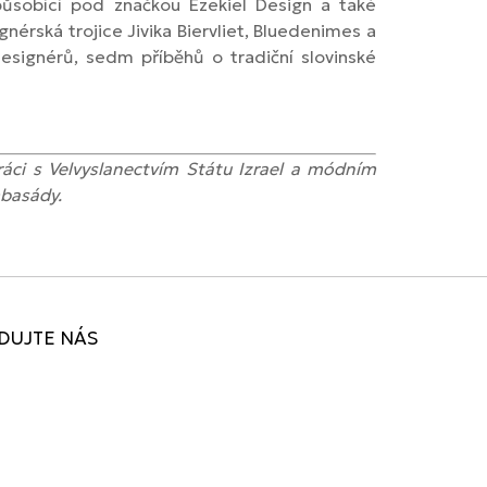
působící pod značkou Ezekiel Design a také
nérská trojice Jivika Biervliet, Bluedenimes a
ignérů, sedm příběhů o tradiční slovinské
ráci s Velvyslanectvím Státu Izrael a módním
basády.
DUJTE NÁS