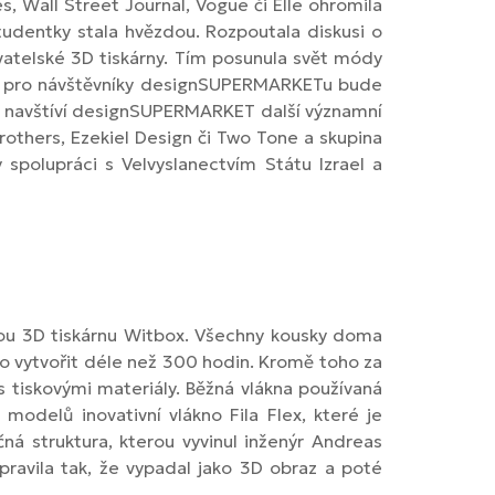
, Wall Street Journal, Vogue či Elle ohromila
tudentky stala hvězdou. Rozpoutala diskusi o
ivatelské 3D tiskárny. Tím posunula svět módy
vně pro návštěvníky designSUPERMARKETu bude
g navštíví designSUPERMARKET další významní
rothers, Ezekiel Design či Two Tone a skupina
spolupráci s Velvyslanectvím Státu Izrael a
skou 3D tiskárnu Witbox. Všechny kousky doma
lo vytvořit déle než 300 hodin. Kromě toho za
s tiskovými materiály. Běžná vlákna používaná
 modelů inovativní vlákno Fila Flex, které je
á struktura, kterou vyvinul inženýr Andreas
ravila tak, že vypadal jako 3D obraz a poté