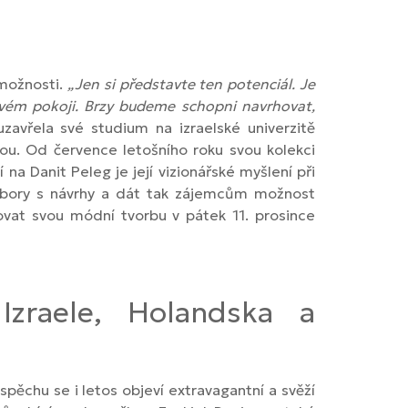
 možnosti.
„Jen si představte ten potenciál. Je
lovém pokoji. Brzy budeme schopni navrhovat,
zavřela své studium na izraelské univerzitě
tou. Od července letošního roku svou kolekci
a Danit Peleg je její vizionářské myšlení při
oubory s návrhy a dát tak zájemcům možnost
vat svou módní tvorbu v pátek 11. prosince
Izraele, Holandska a
ěchu se i letos objeví extravagantní a svěží