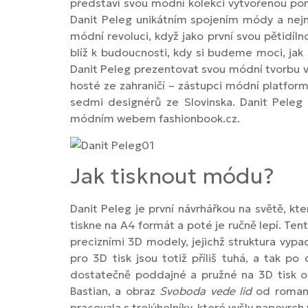
představí svou módní kolekci vytvořenou pomo
Danit Peleg unikátním spojením módy a nejno
módní revoluci, když jako první svou pětidíl
blíž k budoucnosti, kdy si budeme moci, ja
Danit Peleg prezentovat svou módní tvorbu 
hosté ze zahraničí – zástupci módní platform
sedmi designérů ze Slovinska. Danit Peleg 
módním webem fashionbook.cz.
Jak tisknout módu?
Danit Peleg je první návrhářkou na světě, k
tiskne na A4 formát a poté je ručně lepí. Te
precizními 3D modely, jejichž struktura vypa
pro 3D tisk jsou totiž příliš tuhá, a tak po
dostatečně poddajné a pružné na 3D tisk od
Bastian, a obraz
Svoboda vede lid
od romant
pracovala s trojúhelníky, které vyšly napovrch