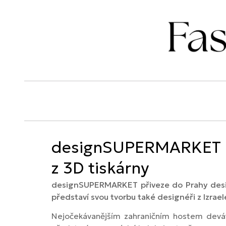
designSUPERMARKET př
z 3D tiskárny
designSUPERMARKET přiveze do Prahy designé
představí svou tvorbu také designéři z Izrael
Nejočekávanějším zahraničním hostem devát