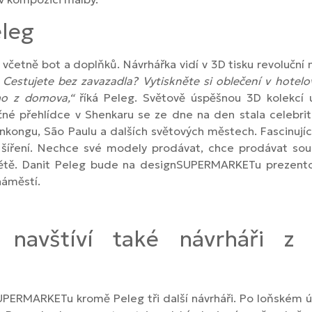
eleg
včetně bot a doplňků. Návrhářka vidí v 3D tisku revoluční
 Cestujete bez zavazadla? Vytiskněte si oblečení v hote
ímo z domova,“
říká Peleg. Světově úspěšnou 3D kolekcí u
čné přehlídce v Shenkaru se ze dne na den stala celebri
kongu, São Paulu a dalších světových městech. Fascinující n
ího šíření. Nechce své modely prodávat, chce prodávat s
 světě. Danit Peleg bude na designSUPERMARKETu prezento
náměstí.
avštíví také návrháři z 
PERMARKETu kromě Peleg tři další návrháři. Po loňském úsp