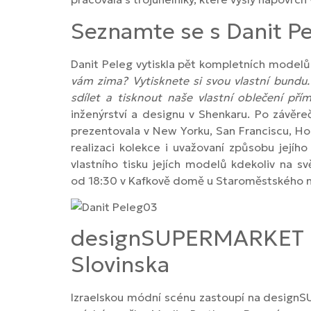
Seznamte se s Danit P
Danit Peleg vytiskla pět kompletních modelů 
vám zima? Vytisknete si svou vlastní bundu.
sdílet a tisknout naše vlastní oblečení př
inženýrství a designu v Shenkaru. Po závěre
prezentovala v New Yorku, San Franciscu, Hon
realizaci kolekce i uvažovaní způsobu jej
vlastního tisku jejích modelů kdekoliv na
od 18:30 v Kafkově domě u Staroměstského 
designSUPERMARKET n
Slovinska
Izraelskou módní scénu zastoupí na designSU