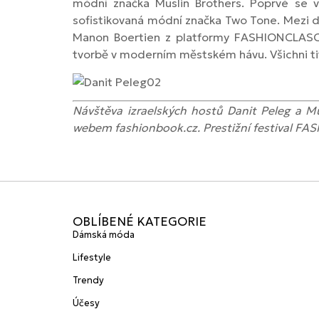
módní značka Muslin Brothers. Poprvé se v
sofistikovaná módní značka Two Tone. Mezi dal
Manon Boertien z platformy FASHIONCLASCH
tvorbě v moderním městském hávu. Všichni tito
Návštěva
izraelských hostů Danit Peleg a M
webem fashionbook.cz. Prestižní
festival
FAS
OBLÍBENÉ KATEGORIE
Dámská móda
Lifestyle
Trendy
Účesy