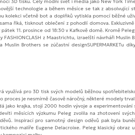
cí 3D tisku. Celý módní svět i média jako New York Times
vější technologie a během měsíce se tak z absolvující s
nou kolekci včetně bot a doplňků vytiskla pomocí běžné už
k sama říká, tisknout oblečení z pohodlí domova. Exkluzi
v pátek 11. prosince od 18:30 v Kafkově domě. Kromě Pele
y FASHIONCLASH z Maastrichtu, izraelští návrháři Muslin B
a Muslin Brothers se zúčastní designSUPERMARKETu díky 
terá využívá pro 3D tisk svých modelů běžnou spotřebitel
nto proces je nesmírně časově náročný, některé modely trva
dá jako krajka, stojí 2000 hodin vývoje a experimentování 
 devíti měsících výzkumu Peleg zvolila na zhotovení svých
ěvů. Inspirací pro samotný design oděvů pak byla buněčn
ického malíře Eugene Delacroixe. Peleg klasický obraz up
 v kompozici malby.