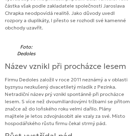
částka však podle zakladatele společnosti Jaroslava
Chrapka neodpovídá realitě. Jako důvody uvedl
rozpory a duplikáty, I přesto se rozhodl své kamenné
obchody uzavřít.
Foto:
Dedoles
Název vznikl při procházce lesem
Firmu Dedoles založil v roce 2011 neznámý a v oblasti
byznysu nezkušený dvacetiletý mladík z Pezinka.
Netradiční název prý vznikl spontánně při procházce
lesem. S více než dvoumiliardovými tržbami se přitom
značce až do loňského roku velmi dařilo. Plány
majitele je letos zdvojnásobit ale vzaly za své. Místo
hospodářského růstu firmu čekal strmý pád.
Růst vystřídal pád