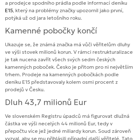
a prodejce spodního prádla podle informací deníku
E15
, který na problémy značky upozornil jako první,
potýká už od jara letošního roku.
Kamenné pobočky končí
Ukazuje se, že známá značka má vůči věřitelům dluhy
ve výši stovek milionů korun. V rámci restrukturalizace
je tak nucena zavřít všech svých sedm českých
kamenných poboček. Česko je přitom pro ni největším
trhem. Prodeje na kamenných pobočkách podle
deníku E15 představovaly kolem osmi procent z
prodejů v Česku.
Dluh 43,7 milionů Eur
Ve slovenském Registru úpadců má figurovat dlužná
částka ve výši necelých 44 milionů Eur, tedy v
přepočtu více jež jedné miliardy korun. Soud zároveň
vyzval, aby se mu přihlásili případní další věřitelé. Tato