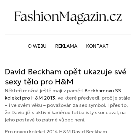
O WEBU
REKLAMA
KONTAKT
David Beckham opět ukazuje své
sexy tělo pro H&M
Někteří možná ještě mají v paměti
Beckhamovu SS
kolekci pro H&M 2013
, ve které předvedl, proč je stále
– i ve svém věku – považován za sex symbol. I přes to,
že David již s aktivní kariérou fotbalisty skoncoval, na
jeho postavě to patrné vůbec není.
Pro novou kolekci 2014 H&M David Beckham