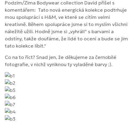
Podzim/Zima Bodywear collection David přišel s
komentářem: Tato nová energická kolekce podtrhuje
mou spolupráci s H&M, ve které se cítím velmi
kreativně. Během spolupráce jsme si to myslím všichni
náležitě užili. Hodně jsme si „vyhráli“ s barvami a
odstíny, takže doufáme, že lidé to ocení a bude se jim
tato kolekce líbit.“
Co na to říct? Snad jen, že děkujeme za černobílé
fotografie, v nichž vyniknou ty vyladěné barvy ;).