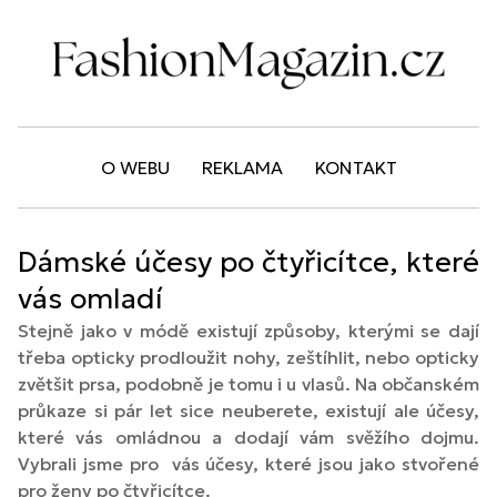
O WEBU
REKLAMA
KONTAKT
Dámské účesy po čtyřicítce, které
vás omladí
Stejně jako v módě existují způsoby, kterými se dají
třeba opticky prodloužit nohy, zeštíhlit, nebo opticky
zvětšit prsa, podobně je tomu i u vlasů. Na občanském
průkaze si pár let sice neuberete, existují ale účesy,
které vás omládnou a dodají vám svěžího dojmu.
Vybrali jsme pro vás účesy, které jsou jako stvořené
pro ženy po čtyřicítce.