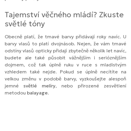
Tajemství věčného mládí? Zkuste
světlé tóny
Obecně platí, že tmavé barvy přidávají roky navíc. U
barvy vlasů to platí dvojnásob. Nejen, že vám tmavé
odstíny vlasů opticky přidají zbytečně několik let navíc,
budete ale také působit vážnějším i serióznějším
dojmem, což tak úplně ruku v ruce s mladistvým
vzhledem také nejde. Pokud se úplně necítíte na
velkou změnu v podobě barvy, vyzkoušejte alespoň
jemné
světlé melíry
, nebo přirozené zesvětlení
metodou
balayage
.