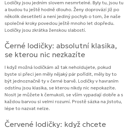
Lodičky jsou jedním slovem nesmrtelné. Byly tu, jsou tu
a budou tu ještě hodně dlouho. Ženy doprovází již po
několik desetiletí a není jediný pochyb o tom, že naše
společné kroky povedou ještě mnoho let dopředu.
Lodičky jsou zkrátka ženskou slabostí.
Černé lodičky: absolutní klasika,
se kterou nic nezkazíte
I když možná lodičkám až tak neholdujete, pokud
byste si přeci jen měly nějaký pár pořídit, měly by to
být jednoznačně ty v černé barvě. Lodičky v havraním
odstínu jsou klasika, se kterou nikdy nic nepokazíte.
Nosit je můžete k čemukoli, se vším vypadají dobře a s
každou barvou si velmi rozumí. Prostě sázka na jistotu,
lépe to nazvat nelze.
Červené lodičky: když chcete