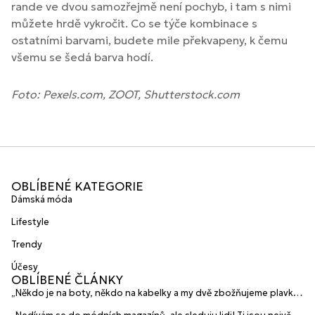
rande ve dvou samozřejmě není pochyb, i tam s nimi
můžete hrdě vykročit. Co se týče kombinace s
ostatními barvami, budete mile překvapeny, k čemu
všemu se šedá barva hodí.
Foto: Pexels.com, ZOOT, Shutterstock.com
OBLÍBENÉ KATEGORIE
Dámská móda
Lifestyle
Trendy
Účesy
OBLÍBENÉ ČLÁNKY
„Někdo je na boty, někdo na kabelky a my dvě zbožňujeme plavky“
prozradily mladé české návrhářky a zakladatelky značky