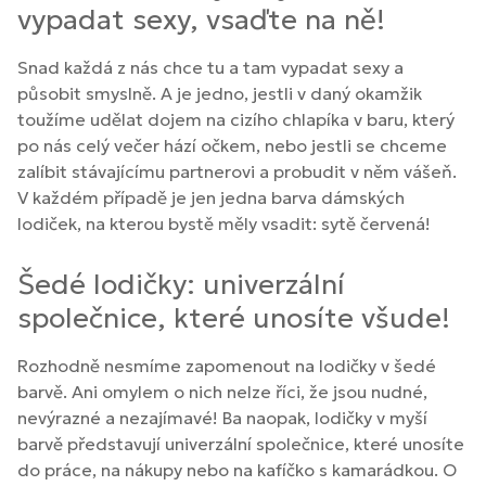
vypadat sexy, vsaďte na ně!
Snad každá z nás chce tu a tam vypadat sexy a
působit smyslně. A je jedno, jestli v daný okamžik
toužíme udělat dojem na cizího chlapíka v baru, který
po nás celý večer hází očkem, nebo jestli se chceme
zalíbit stávajícímu partnerovi a probudit v něm vášeň.
V každém případě je jen jedna barva dámských
lodiček, na kterou bystě měly vsadit: sytě červená!
Šedé lodičky: univerzální
společnice, které unosíte všude!
Rozhodně nesmíme zapomenout na lodičky v šedé
barvě. Ani omylem o nich nelze říci, že jsou nudné,
nevýrazné a nezajímavé! Ba naopak, lodičky v myší
barvě představují univerzální společnice, které unosíte
do práce, na nákupy nebo na kafíčko s kamarádkou. O