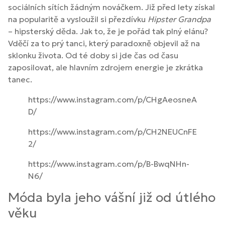
sociálních sítích žádným nováčkem. Již před lety získal
na popularitě a vysloužil si přezdívku
Hipster Grandpa
– hipsterský děda. Jak to, že je pořád tak plný elánu?
Vděčí za to prý tanci, který paradoxně objevil až na
sklonku života. Od té doby si jde čas od času
zaposilovat, ale hlavním zdrojem energie je zkrátka
tanec.
https://www.instagram.com/p/CHgAeosneA
D/
https://www.instagram.com/p/CH2NEUCnFE
2/
https://www.instagram.com/p/B-BwqNHn-
N6/
Móda byla jeho vášní již od útlého
věku