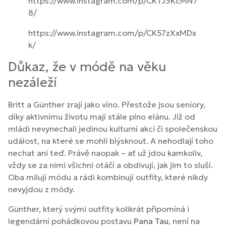
https://www.instagram.com/p/CKTJ3KcMN7
8/
https://www.instagram.com/p/CK57zXxMDx
k/
Důkaz, že v módě na věku
nezáleží
Britt a Günther zrají jako víno. Přestože jsou seniory,
díky aktivnímu životu mají stále plno elánu. Již od
mládi nevynechali jedinou kulturní akci či společenskou
událost, na které se mohli blýsknout. A nehodlají toho
nechat ani teď. Právě naopak – ať už jdou kamkoliv,
vždy se za nimi všichni otáčí a obdivují, jak jim to sluší.
Oba milují módu a rádi kombinují outfity, které nikdy
nevyjdou z módy.
Günther, který svými outfity kolikrát připomíná i
legendární pohádkovou postavu
Pana Tau
, není na