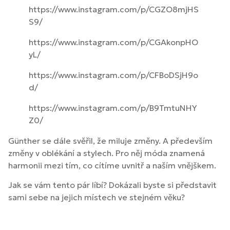
https://www.instagram.com/p/CGZO8mjHS
S9/
https://www.instagram.com/p/CGAkonpHO
yL/
https://www.instagram.com/p/CFBoDSjH9o
d/
https://www.instagram.com/p/B9TmtuNHY
Z0/
Günther se dále svěřil, že miluje změny. A především
změny v oblékání a stylech. Pro něj móda znamená
harmonii mezi tím, co cítíme uvnitř a naším vnějškem.
Jak se vám tento pár líbí? Dokázali byste si představit
sami sebe na jejich místech ve stejném věku?