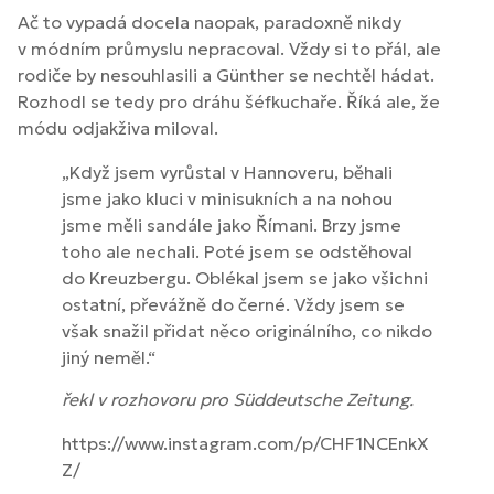
Ač to vypadá docela naopak, paradoxně nikdy
v módním průmyslu nepracoval. Vždy si to přál, ale
rodiče by nesouhlasili a Günther se nechtěl hádat.
Rozhodl se tedy pro dráhu šéfkuchaře. Říká ale, že
módu odjakživa miloval.
„Když jsem vyrůstal v Hannoveru, běhali
jsme jako kluci v minisukních a na nohou
jsme měli sandále jako Římani. Brzy jsme
toho ale nechali. Poté jsem se odstěhoval
do Kreuzbergu. Oblékal jsem se jako všichni
ostatní, převážně do černé. Vždy jsem se
však snažil přidat něco originálního, co nikdo
jiný neměl.“
řekl v rozhovoru pro Süddeutsche Zeitung.
https://www.instagram.com/p/CHF1NCEnkX
Z/