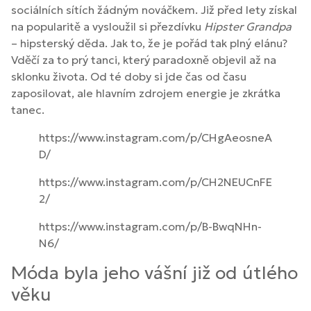
sociálních sítích žádným nováčkem. Již před lety získal
na popularitě a vysloužil si přezdívku
Hipster Grandpa
– hipsterský děda. Jak to, že je pořád tak plný elánu?
Vděčí za to prý tanci, který paradoxně objevil až na
sklonku života. Od té doby si jde čas od času
zaposilovat, ale hlavním zdrojem energie je zkrátka
tanec.
https://www.instagram.com/p/CHgAeosneA
D/
https://www.instagram.com/p/CH2NEUCnFE
2/
https://www.instagram.com/p/B-BwqNHn-
N6/
Móda byla jeho vášní již od útlého
věku