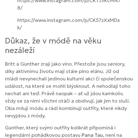
https://www.instagram.com/p/CKTJ3KcMN7
8/
https://www.instagram.com/p/CK57zXxMDx
k/
Důkaz, že v módě na věku
nezáleží
Britt a Günther zrají jako víno. Přestože jsou seniory,
díky aktivnímu životu mají stále plno elánu. Již od
mládi nevynechali jedinou kulturní akci či společenskou
událost, na které se mohli blýsknout. A nehodlají toho
nechat ani teď. Právě naopak – ať už jdou kamkoliv,
vždy se za nimi všichni otáčí a obdivují, jak jim to sluší.
Oba milují módu a rádi kombinují outfity, které nikdy
nevyjdou z módy.
Günther, který svými outfity kolikrát připomíná i
legendární pohádkovou postavu
Pana Tau
, není na