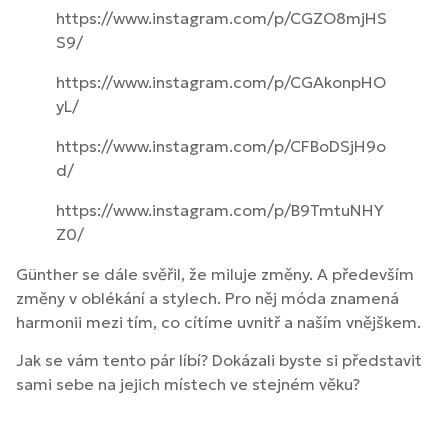
https://www.instagram.com/p/CGZO8mjHS
S9/
https://www.instagram.com/p/CGAkonpHO
yL/
https://www.instagram.com/p/CFBoDSjH9o
d/
https://www.instagram.com/p/B9TmtuNHY
Z0/
Günther se dále svěřil, že miluje změny. A především
změny v oblékání a stylech. Pro něj móda znamená
harmonii mezi tím, co cítíme uvnitř a naším vnějškem.
Jak se vám tento pár líbí? Dokázali byste si představit
sami sebe na jejich místech ve stejném věku?