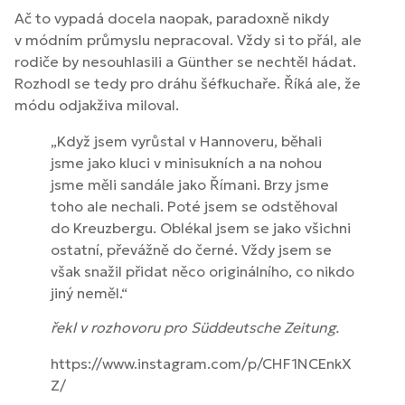
Ač to vypadá docela naopak, paradoxně nikdy
v módním průmyslu nepracoval. Vždy si to přál, ale
rodiče by nesouhlasili a Günther se nechtěl hádat.
Rozhodl se tedy pro dráhu šéfkuchaře. Říká ale, že
módu odjakživa miloval.
„Když jsem vyrůstal v Hannoveru, běhali
jsme jako kluci v minisukních a na nohou
jsme měli sandále jako Římani. Brzy jsme
toho ale nechali. Poté jsem se odstěhoval
do Kreuzbergu. Oblékal jsem se jako všichni
ostatní, převážně do černé. Vždy jsem se
však snažil přidat něco originálního, co nikdo
jiný neměl.“
řekl v rozhovoru pro Süddeutsche Zeitung.
https://www.instagram.com/p/CHF1NCEnkX
Z/