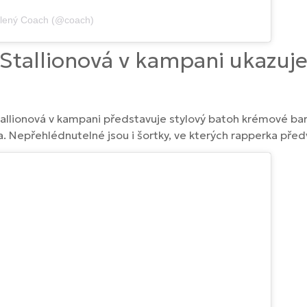
ílený Coach (@coach)
tallionová v kampani ukazuje
lionová v kampani představuje stylový batoh krémové barvy
a. Nepřehlédnutelné jsou i šortky, ve kterých rapperka před