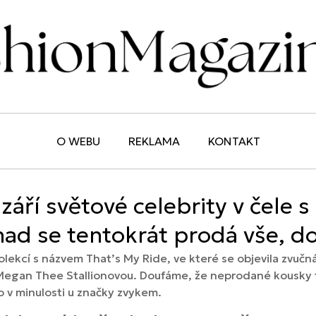
O WEBU
REKLAMA
KONTAKT
áří světové celebrity v čele s
Snad se tentokrát prodá vše, 
olekcí s názvem That’s My Ride, ve které se objevila zvučn
egan Thee Stallionovou. Doufáme, že neprodané kousky t
 v minulosti u značky zvykem.