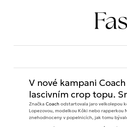
V nové kampani Coach z
lascivním crop topu. 
Značka
Coach
odstartovala jaro velkolepou k
Lopezovou, modelkou Kōki nebo rapperkou M
znehodnoceny v popelnicích, jak tomu bývalo