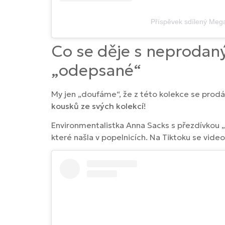
Příspěvek sdílený Mega
Co se děje s neprodan
„odepsané“
My jen „doufáme“, že z této kolekce se prodá
kousků ze svých kolekcí
!
Environmentalistka Anna Sacks s přezdívkou „
které našla v popelnicích. Na Tiktoku se video