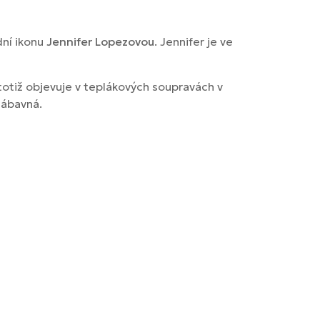
dní ikonu
Jennifer Lopezovou
. Jennifer je ve
totiž objevuje v teplákových soupravách v
zábavná.