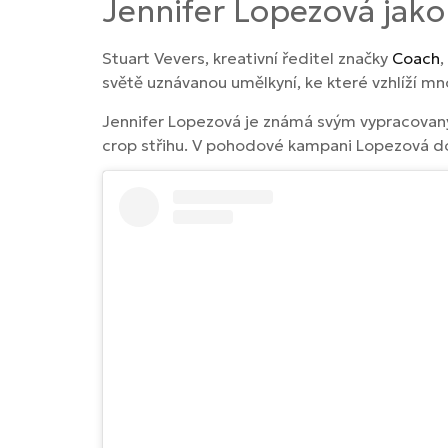
Jennifer Lopezová jak
Stuart Vevers, kreativní ředitel značky
Coach
,
světě uznávanou umělkyní, ke které vzhlíží m
Jennifer Lopezová je známá svým vypracovaným
crop střihu. V pohodové kampani Lopezová doka