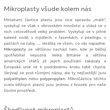
Mikroplasty všude kolem nás
Miniaturní částice plastu jsou sice opravdu „malé“,
vyskytují se však v obrovském množství a stává se z
nich celosvětově velký problém. Vyskytují se v pitné
balené vodě, v mýdlech, v řasenkách, v peelingu, v
pastách na zuby, … zkrátka ve všem, co vás napadne.
Mikroplasty
se většinou nachází tam, kde je běžný
spotřebitel nepozná. Velká Británie a většina
amerických států již jejich používání zakázaly a
Evropská unie se k podobnému kroku také chystá.
Skrývají se pod různými názvy, ale ty nejčastější jsou
polyethylen
nebo
polypropylen
. Mikročástice těchto
zcela běžných plastů jsou jednou z hrozeb pro naše
životní prostředí.
Škodlivost mikroplastů