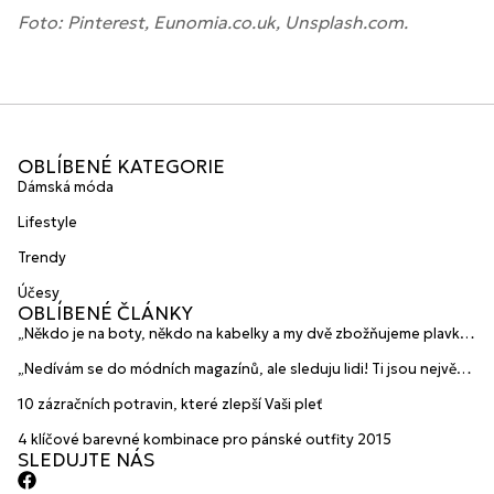
Foto: Pinterest, Eunomia.co.uk, Unsplash.com.
OBLÍBENÉ KATEGORIE
Dámská móda
Lifestyle
Trendy
Účesy
OBLÍBENÉ ČLÁNKY
„Někdo je na boty, někdo na kabelky a my dvě zbožňujeme plavky“
prozradily mladé české návrhářky a zakladatelky značky
„Nedívám se do módních magazínů, ale sleduju lidi! Ti jsou největší
HANAJANA Swimwear
inspirace“ říká blogerka A.n.d.u.l.a
10 zázračních potravin, které zlepší Vaši pleť
4 klíčové barevné kombinace pro pánské outfity 2015
SLEDUJTE NÁS