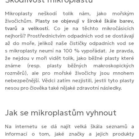
Mikroplasty neškodí tolik nám, jako mořským
živočichům.
Plasty se objevují v široké škále barev,
tvarů a velikostí.
Co je na těchto mikročásicích
nejhorší? Prostřednictvím odpadních vod se dostávají
až do moře, jelikož naše čističky odpadních vod se
s mikroplasty neumí na 100 % vypořádat. Je pravda,
že nejdou v moři vidět tolik, jako běžné plasty které
známe (resp. plasty běžných makroskopických
rozměrů), ale pro mořské živočichy jsou mnohem
nebezpečnější. Vědci zatím nezjistili, jestli tyto plasty
nesou pro člověka také nějaké zdravotní následky.
Jak se mikroplastům vyhnout
Na internetu se dá najít velká škála seznamů a
informací o tom, jaké značky a jejich produkty