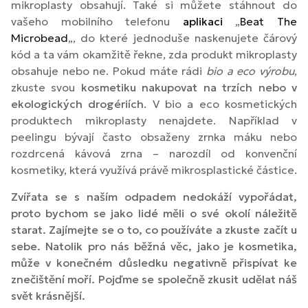
mikroplasty obsahují. Také si můžete stáhnout do
vašeho mobilního telefonu
aplikaci
„
Beat The
Microbead
„, do které jednoduše naskenujete čárový
kód a ta vám okamžitě řekne, zda produkt mikroplasty
obsahuje nebo ne. Pokud máte rádi
bio a eco výrobu
,
zkuste svou
kosmetiku nakupovat na trzích nebo v
ekologických drogériích
. V bio a eco kosmetických
produktech mikroplasty nenajdete. Například v
peelingu bývají často obsaženy zrnka máku nebo
rozdrcená kávová zrna – narozdíl od konvenční
kosmetiky, která využívá právě mikrosplastické částice.
Zvířata se s naším odpadem nedokáží vypořádat,
proto bychom se jako lidé měli o své okolí náležitě
starat. Zajímejte se o to, co používáte a zkuste začít u
sebe. Natolik pro nás běžná věc, jako je kosmetika,
může v konečném důsledku negativně přispívat ke
znečištění moří. Pojďme se společně zkusit udělat náš
svět krásnější.