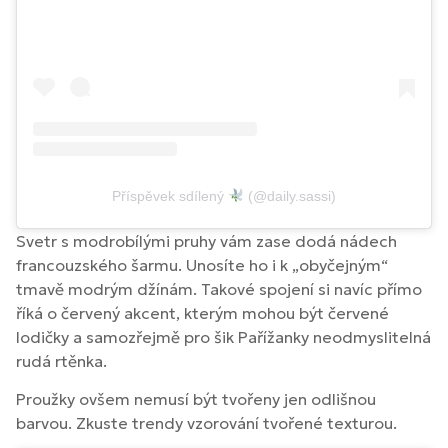
Příspěvek sdílený
(@daily.sassi)
Svetr s modrobílými pruhy vám zase dodá nádech
francouzského šarmu. Unosíte ho i k „obyčejným“
tmavě modrým džínám. Takové spojení si navíc přímo
říká o červený akcent, kterým mohou být červené
lodičky a samozřejmě pro šik Pařížanky neodmyslitelná
rudá rtěnka.
Proužky ovšem nemusí být tvořeny jen odlišnou
barvou. Zkuste trendy vzorování tvořené texturou.