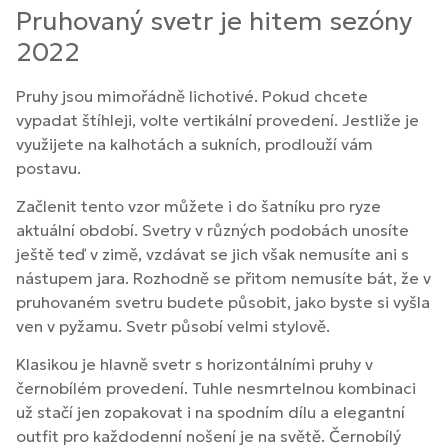
Pruhovaný svetr je hitem sezóny
2022
Pruhy jsou mimořádně lichotivé. Pokud chcete
vypadat štíhleji, volte vertikální provedení. Jestliže je
využijete na kalhotách a sukních, prodlouží vám
postavu.
Začlenit tento vzor můžete i do šatníku pro ryze
aktuální období. Svetry v různých podobách unosíte
ještě teď v zimě, vzdávat se jich však nemusíte ani s
nástupem jara. Rozhodně se přitom nemusíte bát, že v
pruhovaném svetru budete působit, jako byste si vyšla
ven v pyžamu. Svetr působí velmi stylově.
Klasikou je hlavně svetr s horizontálními pruhy v
černobílém provedení. Tuhle nesmrtelnou kombinaci
už stačí jen zopakovat i na spodním dílu a elegantní
outfit pro každodenní nošení je na světě. Černobílý