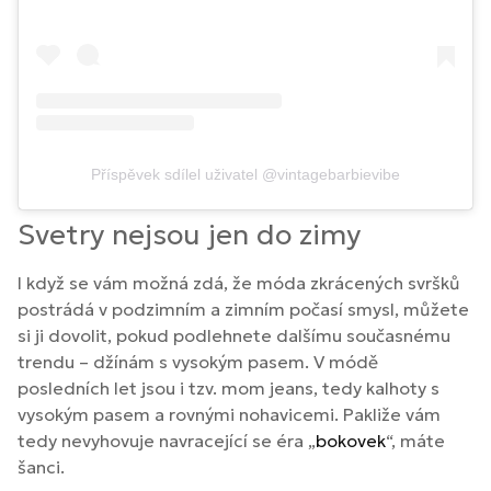
Příspěvek sdílel uživatel @vintagebarbievibe
Svetry nejsou jen do zimy
I když se vám možná zdá, že móda zkrácených svršků
postrádá v podzimním a zimním počasí smysl, můžete
si ji dovolit, pokud podlehnete dalšímu současnému
trendu – džínám s vysokým pasem. V módě
posledních let jsou i tzv. mom jeans, tedy kalhoty s
vysokým pasem a rovnými nohavicemi. Pakliže vám
tedy nevyhovuje navracející se éra „
bokovek
“, máte
šanci.