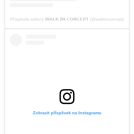
Příspěvek sdílený 𝗪𝗔𝗟𝗞 𝗜𝗡 𝗖𝗢𝗡𝗖𝗘𝗣𝗧 (@walkinconcept)
Zobrazit příspěvek na Instagramu