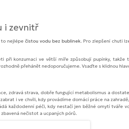
 i zevnitř
 to nejlépe
čistou vodu bez bublinek
. Pro zlepšení chuti l
eti při konzumaci ve větší míře způsobují pupínky, takže
 rozhodně přehánět nedoporučujeme. Vsaďte s klidnou hlav
ikace, zdravá strava, dobře fungující metabolismus a dosta
á zabrat i ve chvíli, kdy provádíme domácí práce na zahr
dá každodenní péči, kdy nestačí jen běžné omytí tváře vo
zbavená nečistot a ucpaných pórů.