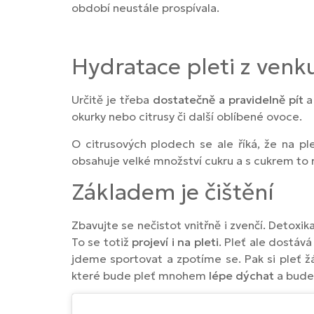
období neustále prospívala.
Hydratace pleti z venku
Určitě je třeba
dostatečně a pravidelně pít
a
okurky nebo citrusy či další oblíbené ovoce.
O citrusových plodech se ale říká, že na pl
obsahuje velké množství cukru a s cukrem to
Základem je čištění
Zbavujte se nečistot vnitřně i zvenčí. Detox
To se totiž
projeví i na pleti
. Pleť ale dostáv
jdeme sportovat a zpotíme se. Pak si pleť žá
které bude pleť mnohem
lépe dýchat
a bude 