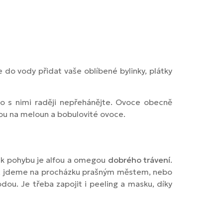
ze do vody přidat vaše oblíbené bylinky, plátky
 to s nimi raději nepřehánějte. Ovoce obecně
ou na meloun a bobulovité ovoce.
tek pohybu je alfou a omegou
dobrého trávení
.
adě, jdeme na procházku prašným městem, nebo
dou. Je třeba zapojit i peeling a masku, díky