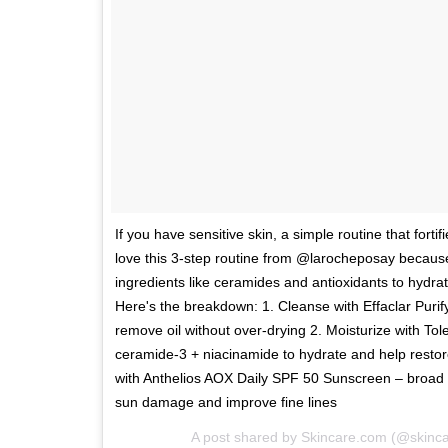
If you have sensitive skin, a simple routine that forti
love this 3-step routine from @larocheposay because
ingredients like ceramides and antioxidants to hydra
Here's the breakdown: 1. Cleanse with Effaclar Purif
remove oil without over-drying 2. Moisturize with To
ceramide-3 + niacinamide to hydrate and help restore 
with Anthelios AOX Daily SPF 50 Sunscreen – broad 
sun damage and improve fine lines
A post shared by
Skincare.com
(@skinca