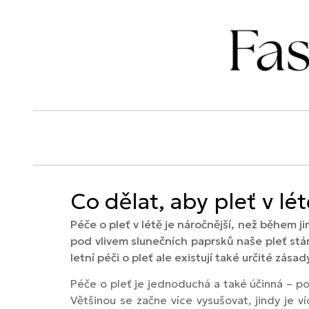
Co dělat, aby pleť v lé
Péče o pleť v létě je náročnější, než během j
pod vlivem slunečních paprsků naše pleť stár
letní péči o pleť ale existují také určité zás
Péče o pleť je jednoduchá a také účinná – p
Většinou se začne více vysušovat, jindy je v