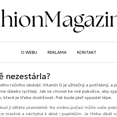
O WEBU
REKLAMA
KONTAKT
tě nezestárla?
iného ročního období. Vitamín D je užitečný a potřebný, a pr
ne daleko rychleji. Jak se chovat ke své pokožce, aby vyp
ady, které je třeba dodržovat. Pak bude pleť vypadat lépe.
okud ji děláte pravidelně. Na změnu počasí může naše poko
íce mastná a náchylná k akné i pupínkům. Je třeba dbát n