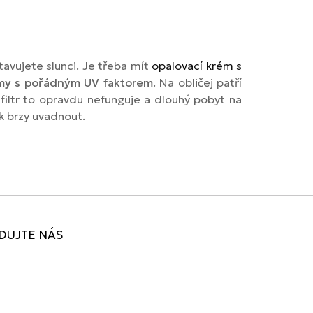
avujete slunci. Je třeba mít
opalovací krém s
my s pořádným UV faktorem
. Na obličej patří
 filtr to opravdu nefunguje a dlouhý pobyt na
ak brzy uvadnout.
DUJTE NÁS