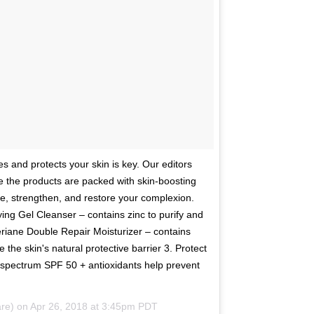
fies and protects your skin is key. Our editors
 the products are packed with skin-boosting
te, strengthen, and restore your complexion.
ying Gel Cleanser – contains zinc to purify and
leriane Double Repair Moisturizer – contains
the skin's natural protective barrier 3. Protect
spectrum SPF 50 + antioxidants help prevent
re) on
Apr 26, 2018 at 3:45pm PDT