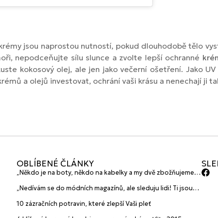
 krémy jsou naprostou nutností, pokud dlouhodobě tělo vyst
oři, nepodceňujte sílu slunce a zvolte lepší ochranné
kré
ste kokosový olej, ale jen jako večerní ošetření. Jako UV
émů a olejů investovat, ochrání vaši krásu a nenechají ji t
OBLÍBENÉ ČLÁNKY
SLE
„Někdo je na boty, někdo na kabelky a my dvě zbožňujeme
plavky“ prozradily mladé české návrhářky a zakladatelky
„Nedívám se do módních magazínů, ale sleduju lidi! Ti jsou
značky HANAJANA Swimwear
největší inspirace“ říká blogerka A.n.d.u.l.a
10 zázračních potravin, které zlepší Vaši pleť