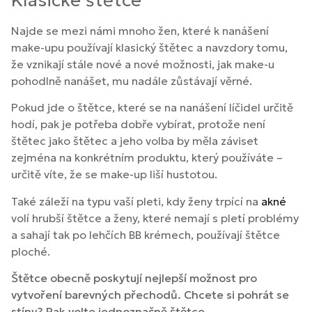
Najde se mezi námi mnoho žen, které k nanášení
make-upu používají klasický štětec a navzdory tomu,
že vznikají stále nové a nové možnosti, jak make-u
pohodlně nanášet, mu nadále zůstávají věrné.
Pokud jde o štětce, které se na nanášení líčidel určitě
hodí, pak je potřeba dobře vybírat, protože není
štětec jako štětec a jeho volba by měla záviset
zejména na konkrétním produktu, který používáte –
určitě víte, že se make-up liší hustotou.
Také záleží na typu vaší pleti, kdy ženy trpící na
akné
volí hrubší štětce a ženy, které nemají s pletí problémy
a sahají tak po lehčích BB krémech, používají štětce
ploché.
Štětce obecně poskytují nejlepší možnost pro
vytvoření barevných přechodů. Chcete si pohrát se
stíny? Pak volte jednoznačně štětce.