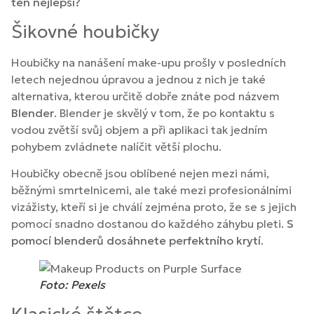
ten nejlepší?
Šikovné houbičky
Houbičky na nanášení make-upu prošly v posledních
letech nejednou úpravou a jednou z nich je také
alternativa, kterou určitě dobře znáte pod názvem
Blender
. Blender je skvělý v tom, že po kontaktu s
vodou zvětší svůj objem a při aplikaci tak jedním
pohybem zvládnete nalíčit větší plochu.
Houbičky obecně jsou oblíbené nejen mezi námi,
běžnými smrtelnicemi, ale také mezi profesionálními
vizážisty, kteří si je chválí zejména proto, že se s jejich
pomocí snadno dostanou do každého záhybu pleti.
S
pomocí blenderů dosáhnete perfektního krytí
.
Foto: Pexels
Klasické štětce