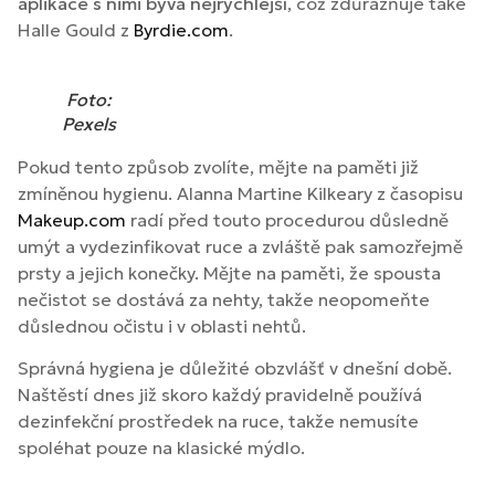
aplikace s nimi bývá nejrychlejší
, což zdůrazňuje také
Halle Gould z
Byrdie.com
.
Foto:
Pexels
Pokud tento způsob zvolíte, mějte na paměti již
zmíněnou hygienu. Alanna Martine Kilkeary z časopisu
Makeup.com
radí před touto procedurou důsledně
umýt a vydezinfikovat ruce a zvláště pak samozřejmě
prsty a jejich konečky. Mějte na paměti, že spousta
nečistot se dostává za nehty, takže neopomeňte
důslednou očistu i v oblasti nehtů.
Správná hygiena je důležité obzvlášť v dnešní době.
Naštěstí dnes již skoro každý pravidelně používá
dezinfekční prostředek na ruce, takže nemusíte
spoléhat pouze na klasické mýdlo.