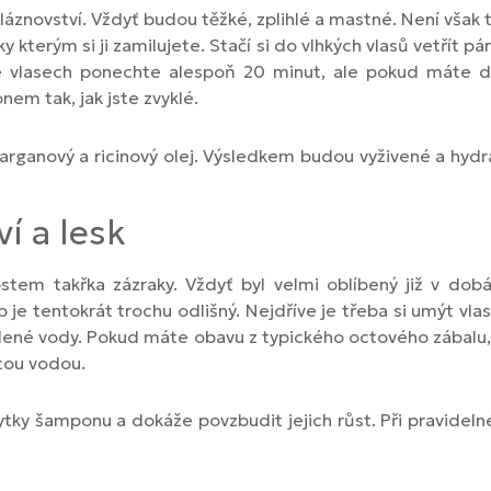
 bláznovství. Vždyť budou těžké, zplihlé a mastné. Není však
kterým si ji zamilujete. Stačí si do vlhkých vlasů vetřít p
ve vlasech ponechte alespoň 20 minut, ale pokud máte do
nem tak, jak jste zvyklé.
arganový a ricinový olej. Výsledkem budou vyživené a hyd
í a lesk
tem takřka zázraky. Vždyť byl velmi oblíbený již v dobá
 je tentokrát trochu odlišný. Nejdříve je třeba si umýt vlas
studené vody. Pokud máte obavu z typického octového zábalu,
stou vodou.
ytky šamponu a dokáže povzbudit jejich růst. Při pravideln