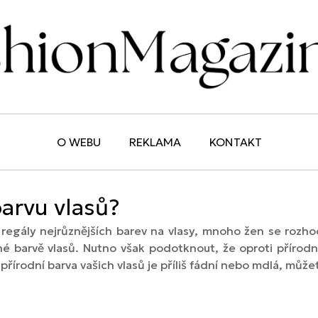
O WEBU
REKLAMA
KONTAKT
barvu vlasů?
regály nejrůznějších barev na vlasy, mnoho žen se rozhod
ené barvě vlasů. Nutno však podotknout, že oproti přír
 přírodní barva vašich vlasů je příliš fádní nebo mdlá, můžete