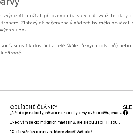
barvy
 zvýraznit a oživit přirozenou barvu vlasů, využijte dary
citronem. Zlatavý až načervenalý nádech by měla dokázat
ových slupek.
 současnosti k dostání v celé škále různých odstínů) nebo z
k přírodě.
OBLÍBENÉ ČLÁNKY
SLE
„Někdo je na boty, někdo na kabelky a my dvě zbožňujeme
plavky“ prozradily mladé české návrhářky a zakladatelky
„Nedívám se do módních magazínů, ale sleduju lidi! Ti jsou
značky HANAJANA Swimwear
největší inspirace“ říká blogerka A.n.d.u.l.a
10 zázračních potravin, které zlepší Vaši pleť