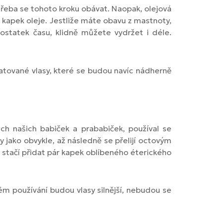
 třeba se tohoto kroku obávat. Naopak, olejová
ár kapek oleje. Jestliže máte obavu z mastnoty,
statek času, klidně můžete vydržet i déle.
ratované vlasy, které se budou navíc nádherně
ch našich babiček a prababiček, používal se
y jako obvykle, až následně se přelijí octovým
 stačí přidat pár kapek oblíbeného éterického
ém používání budou vlasy silnější, nebudou se