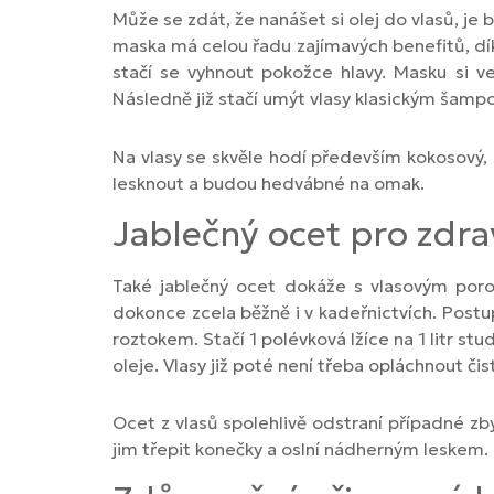
Může se zdát, že nanášet si olej do vlasů, je
maska má celou řadu zajímavých benefitů, díky 
stačí se vyhnout pokožce hlavy. Masku si 
Následně již stačí umýt vlasy klasickým šampo
Na vlasy se skvěle hodí především kokosový, 
lesknout a budou hedvábné na omak.
Jablečný ocet pro zdrav
Také jablečný ocet dokáže s vlasovým poros
dokonce zcela běžně i v kadeřnictvích. Postup
roztokem. Stačí 1 polévková lžíce na 1 litr 
oleje. Vlasy již poté není třeba opláchnout či
Ocet z vlasů spolehlivě odstraní případné zb
jim třepit konečky a oslní nádherným leskem.