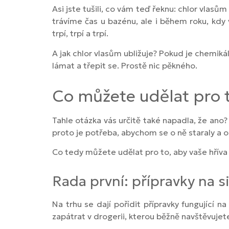
Asi jste tušili, co vám teď řeknu: chlor vlasům
trávíme čas u bazénu, ale i během roku, kdy 
trpí, trpí a trpí.
A jak chlor vlasům ubližuje? Pokud je chemiká
lámat a třepit se. Prostě nic pěkného.
Co můžete udělat pro to
Tahle otázka vás určitě také napadla, že ano? 
proto je potřeba, abychom se o ně staraly a
Co tedy můžete udělat pro to, aby vaše hříva 
Rada první: přípravky na s
Na trhu se dají pořídit přípravky fungující n
zapátrat v drogerii, kterou běžně navštěvujet