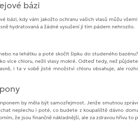
ejové bázi
ové bázi, kdy vám jakožto ochranu vašich vlasů můžu všemi 
rásně hydratovaná a žádné vysušení jí tím pádem nehrozilo.
 nebo na lehátku a poté skočit šipku do studeného bazénu?
eko více chloru, nežli vlasy mokré. Odteď tedy, než půjdete
ně, i ta v sobě jisté množství chloru obsahuje, ale rozh
mpony
amponem by měla být samozřejmost. Jenže smutnou zprávo
chat neplechu i poté, co budete z koupaliště dávno doma.
ím, že jsou finančně nákladnější, ale za zdravou hřívu to př