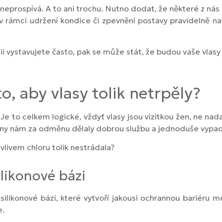
 neprospívá. A to ani trochu. Nutno dodat, že některé z nás 
v rámci udržení kondice či zpevnění postavy pravidelně nav
lii vystavujete často, pak se může stát, že budou vaše vla
, aby vlasy tolik netrpěly?
Je to celkem logické, vždyť vlasy jsou vizitkou žen, ne nada
 ony nám za odměnu dělaly dobrou službu a jednoduše vypad
vlivem chloru tolik nestrádala?
ilikonové bázi
a silikonové bázi, které vytvoří jakousi ochrannou bariéru m
e.