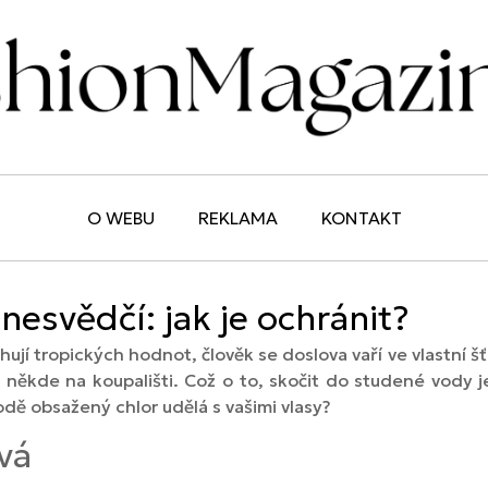
O WEBU
REKLAMA
KONTAKT
esvědčí: jak je ochránit?
jí tropických hodnot, člověk se doslova vaří ve vlastní šťá
někde na koupališti. Což o to, skočit do studené vody je
odě obsažený chlor udělá s vašimi vlasy?
vá