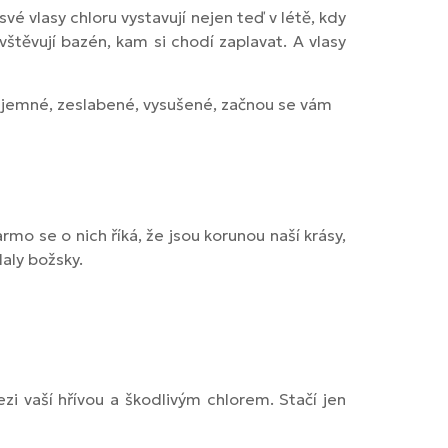
své vlasy chloru vystavují nejen teď v létě, kdy
štěvují bazén, kam si chodí zaplavat. A vlasy
sy jemné, zeslabené, vysušené, začnou se vám
rmo se o nich říká, že jsou korunou naší krásy,
aly božsky.
ezi vaší hřívou a škodlivým chlorem. Stačí jen