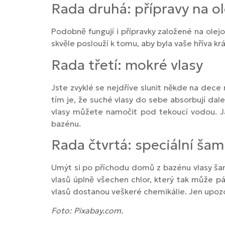
Rada druhá: přípravy na ol
Podobně fungují i přípravky založené na olej
skvěle poslouží k tomu, aby byla vaše hříva k
Rada třetí: mokré vlasy
Jste zvyklé se nejdříve slunit někde na dece
tím je, že suché vlasy do sebe absorbují dal
vlasy můžete namočit pod tekoucí vodou. Jas
bazénu.
Rada čtvrtá: speciální ša
Umýt si po příchodu domů z bazénu vlasy š
vlasů úplně všechen chlor, který tak může pá
vlasů dostanou veškeré chemikálie. Jen upozorn
Foto: Pixabay.com.