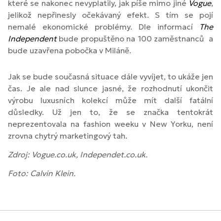
které se nakonec nevyplatily, jak píše mimo jiné
Vogue
,
jelikož nepřinesly očekávaný efekt. S tím se pojí
nemalé ekonomické problémy. Dle informací
The
Independent
bude propuštěno na 100 zaměstnanců a
bude uzavřena pobočka v Miláně.
Jak se bude současná situace dále vyvíjet, to ukáže jen
čas. Je ale nad slunce jasné, že rozhodnutí ukončit
výrobu luxusních kolekcí může mít další fatální
důsledky. Už jen to, že se značka tentokrát
neprezentovala na fashion weeku v New Yorku, není
zrovna chytrý marketingový tah.
Zdroj: Vogue.co.uk, Independet.co.uk.
Foto: Calvin Klein.