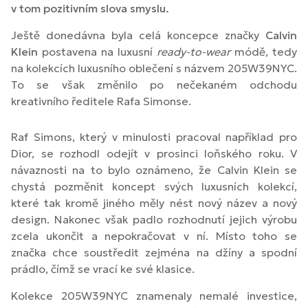
v tom pozitivním slova smyslu.
Ještě donedávna byla celá koncepce značky
Calvin
Klein
postavena na luxusní
ready-to-wear
módě, tedy
na kolekcích luxusního oblečení s názvem 205W39NYC.
To se však změnilo po nečekaném odchodu
kreativního ředitele Rafa Simonse.
Raf Simons, který v minulosti pracoval například pro
Dior, se rozhodl odejít v prosinci loňského roku. V
návaznosti na to bylo oznámeno, že Calvin Klein se
chystá pozměnit koncept svých luxusních kolekcí,
které tak kromě jiného měly nést nový název a nový
design. Nakonec však padlo rozhodnutí jejich výrobu
zcela ukončit a nepokračovat v ní. Místo toho se
značka chce soustředit zejména na džíny a spodní
prádlo, čímž se vrací ke své klasice.
Kolekce 205W39NYC znamenaly nemalé investice,