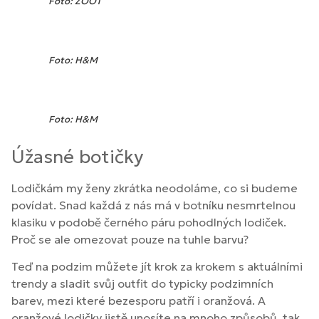
Foto: ZOOT
Foto: H&M
Foto: H&M
Úžasné botičky
Lodičkám my ženy zkrátka neodoláme, co si budeme
povídat. Snad každá z nás má v botníku nesmrtelnou
klasiku v podobě černého páru pohodlných lodiček.
Proč se ale omezovat pouze na tuhle barvu?
Teď na podzim můžete jít krok za krokem s aktuálními
trendy a sladit svůj outfit do typicky podzimních
barev, mezi které bezesporu patří i oranžová. A
oranžové lodičky jistě unosíte na mnoho způsobů, tak