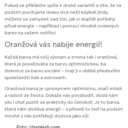
Pokud se přikláníte spíše k druhé variantě a víte, že na
podzim pociťujete únavu více nežli kdykoli jindy,
můžete se zamyslet nad tím, jak si dopřát pořádný
příval energie – například i pomocí vhodně zvolených
barev na vašem outfitu!
Oranžová vás nabije energií!
Každá barva má svůj význam a zrovna tak i oranžová,
která je považována za barvu optimistickou, ba
dokonce za barvu sociální – mají ji v oblibě především
společenští lidé a extroverti.
Oranžová barva je synonymem optimismu, značí mládí
a radost ze života. Dokáže nás povzbudit, dodá nám
sílu i chuť pustit se prakticky do čehokoli. Je to barva,
která nám dodává energii – a přesně to teď na podzim
mnohé z nás potřebuji doslova jako sůl.
Foto: Unsplash.com