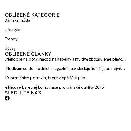
OBLÍBENÉ KATEGORIE
Dámská móda
Lifestyle
Trendy
Účesy
OBLÍBENÉ ČLÁNKY
„Někdo je na boty, někdo na kabelky a my dvě zbožňujeme plavky“
prozradily mladé české návrhářky a zakladatelky značky
„Nedívám se do módních magazínů, ale sleduju lidi! Ti jsou největší
HANAJANA Swimwear
inspirace“ říká blogerka A.n.d.u.l.a
10 zázračních potravin, které zlepší Vaši pleť
4 klíčové barevné kombinace pro pánské outfity 2015
SLEDUJTE NÁS