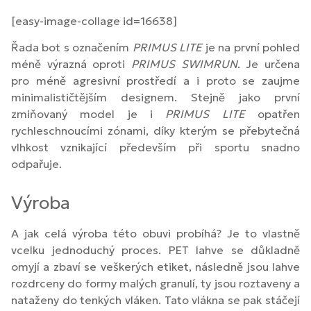
[easy-image-collage id=16638]
Řada bot s označením
PRIMUS LITE
je na první pohled
méně výrazná oproti
PRIMUS SWIMRUN
. Je určena
pro méně agresivní prostředí a i proto se zaujme
minimalističtějším designem. Stejně jako první
zmiňovaný model je i
PRIMUS LITE
opatřen
rychleschnoucími zónami, díky kterým se přebytečná
vlhkost vznikající především při sportu snadno
odpařuje.
Výroba
A jak celá výroba této obuvi probíhá? Je to vlastně
vcelku jednoduchý proces. PET lahve se důkladně
omyjí a zbaví se veškerých etiket, následně jsou lahve
rozdrceny do formy malých granulí, ty jsou roztaveny a
nataženy do tenkých vláken. Tato vlákna se pak stáčejí