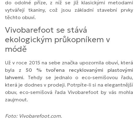
do odolné příze, z níž se již klasickými metodami
vytvářejí tkaniny, což jsou základní stavební prvky
těchto obuví.
Vivobarefoot se stává
ekologickým průkopníkem v
módě
Už v roce 2015 na sebe značka upozornila obuví, která
byla z
50 % tvořena recyklovanými plastovými
lahvemi
. Tehdy se jednalo o eco-semišovou řadu,
která je dodnes v prodeji. Potrpíte-li si na elegantnější
obuv, eco-semišová řada Vivobarefoot by vás mohla
zaujmout.
Foto: Vivobarefoot.com.