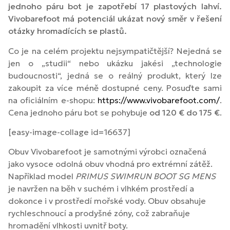
jednoho páru bot je zapotřebí 17 plastových lahví.
Vivobarefoot má potenciál ukázat nový směr v řešení
otázky hromadících se plastů.
Co je na celém projektu nejsympatičtější? Nejedná se
jen o „studii“ nebo ukázku jakési „technologie
budoucnosti“, jedná se o reálný produkt, který lze
zakoupit za více méně dostupné ceny. Posuďte sami
na oficiálním e-shopu:
https://www.vivobarefoot.com/
.
Cena jednoho páru bot se pohybuje
od 120 € do 175 €
.
[easy-image-collage id=16637]
Obuv Vivobarefoot je samotnými výrobci označená
jako vysoce odolná obuv vhodná pro extrémní zátěž.
Například model
PRIMUS SWIMRUN BOOT SG MENS
je navržen na běh v suchém i vlhkém prostředí a
dokonce i v prostředí mořské vody. Obuv obsahuje
rychleschnoucí a prodyšné zóny, což zabraňuje
hromadění vlhkosti uvnitř boty.