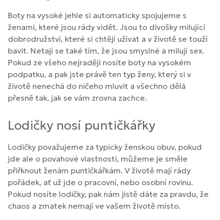
Boty na vysoké jehle si automaticky spojujeme s
ženami, které jsou rády vidět. Jsou to divošky milující
dobrodružství, které si chtějí užívat a v životě se touží
bavit. Netají se také tím, že jsou smyslné a milují sex.
Pokud ze všeho nejraději nosíte boty na vysokém
podpatku, a pak jste právě ten typ ženy, který si v
životě nenechá do ničeho mluvit a všechno dělá
přesně tak, jak se vám zrovna zachce.
Lodičky nosí puntičkářky
Lodičky považujeme za typicky ženskou obuv, pokud
jde ale o povahové vlastnosti, můžeme je směle
přiřknout ženám puntičkářkám. V životě mají rády
pořádek, ať už jde o pracovní, nebo osobní rovinu.
Pokud nosíte lodičky, pak nám jistě dáte za pravdu, že
chaos a zmatek nemají ve vašem životě místo.