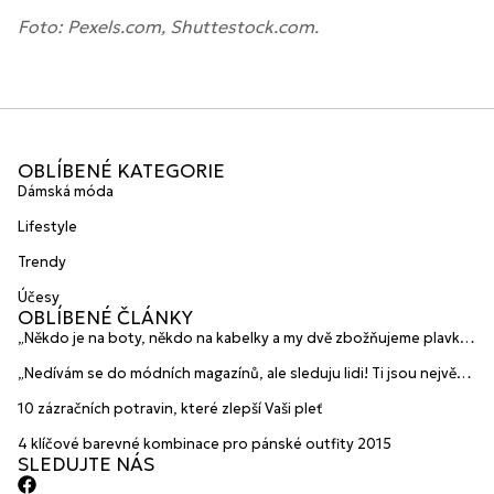
Foto: Pexels.com, Shuttestock.com.
OBLÍBENÉ KATEGORIE
Dámská móda
Lifestyle
Trendy
Účesy
OBLÍBENÉ ČLÁNKY
„Někdo je na boty, někdo na kabelky a my dvě zbožňujeme plavky“
prozradily mladé české návrhářky a zakladatelky značky
„Nedívám se do módních magazínů, ale sleduju lidi! Ti jsou největší
HANAJANA Swimwear
inspirace“ říká blogerka A.n.d.u.l.a
10 zázračních potravin, které zlepší Vaši pleť
4 klíčové barevné kombinace pro pánské outfity 2015
SLEDUJTE NÁS