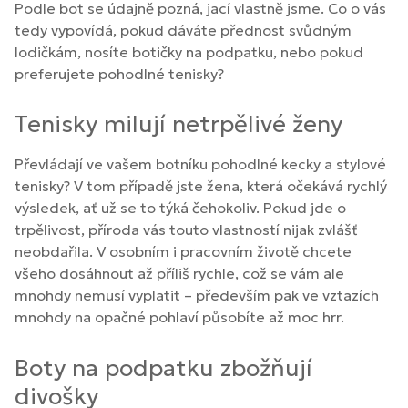
Podle bot se údajně pozná, jací vlastně jsme. Co o vás
tedy vypovídá, pokud dáváte přednost svůdným
lodičkám, nosíte botičky na podpatku, nebo pokud
preferujete pohodlné tenisky?
Tenisky milují netrpělivé ženy
Převládají ve vašem botníku pohodlné kecky a stylové
tenisky? V tom případě jste žena, která očekává rychlý
výsledek, ať už se to týká čehokoliv. Pokud jde o
trpělivost, příroda vás touto vlastností nijak zvlášť
neobdařila. V osobním i pracovním životě chcete
všeho dosáhnout až příliš rychle, což se vám ale
mnohdy nemusí vyplatit – především pak ve vztazích
mnohdy na opačné pohlaví působíte až moc hrr.
Boty na podpatku zbožňují
divošky