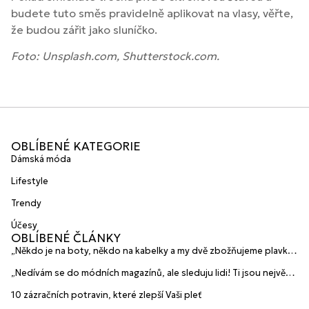
budete tuto směs pravidelně aplikovat na vlasy, věřte,
že budou zářit jako sluníčko.
Foto: Unsplash.com, Shutterstock.com.
OBLÍBENÉ KATEGORIE
Dámská móda
Lifestyle
Trendy
Účesy
OBLÍBENÉ ČLÁNKY
„Někdo je na boty, někdo na kabelky a my dvě zbožňujeme plavky“
prozradily mladé české návrhářky a zakladatelky značky
„Nedívám se do módních magazínů, ale sleduju lidi! Ti jsou největší
HANAJANA Swimwear
inspirace“ říká blogerka A.n.d.u.l.a
10 zázračních potravin, které zlepší Vaši pleť