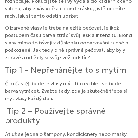
rozhoduje. Pokud jste se i vy vydala do kadeřnického
salonu, aby z vás udělali blond krásku, jistě oceníte
rady, jak si tento odstín udržet.
O barvené vlasy je třeba náležitě pečovat, jelikož
postupem času barva ztrácí svůj lesk a intenzitu. Blond
vlasy mimo to bývají v důsledku odbarvování suché a
poškozené. Jak tedy o ně správně pečovat, aby byly
zdravé a udržely si svůj svěží odstín?
Tip 1 – Nepřehánějte to s mytím
Čím častěji budete vlasy mýt, tím rychleji se bude
barva vytrácet. Zvažte tedy, zda je skutečně třeba si
mýt vlasy každý den.
Tip 2 – Používejte správné
produkty
Ať už se jedná o šampony, kondicionery nebo masky,