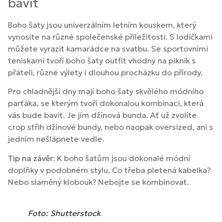
bavit
Boho šaty jsou univerzálním letním kouskem, který
vynosíte na různé společenské příležitosti. S lodičkami
můžete vyrazit kamarádce na svatbu. Se sportovními
teniskami tvoří boho šaty outfit vhodný na piknik s
přáteli, různé výlety i dlouhou procházku do přírody.
Pro chladnější dny mají boho šaty skvělého módního
parťáka, se kterým tvoří dokonalou kombinaci, která
vás bude bavit. Je jím džínová bunda. Ať už zvolíte
crop střih džínové bundy, nebo naopak oversized, ani s
jedním nešlápnete vedle.
Tip na závěr
: K boho šatům jsou dokonalé módní
doplňky v podobném stylu. Co třeba pletená kabelka?
Nebo slaměný klobouk? Nebojte se kombinovat.
Foto: Shutterstock