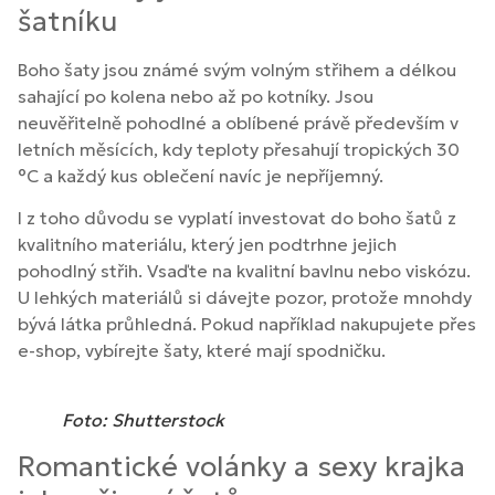
šatníku
Boho šaty jsou známé svým volným střihem a délkou
sahající po kolena nebo až po kotníky. Jsou
neuvěřitelně pohodlné a oblíbené právě především v
letních měsících, kdy teploty přesahují tropických 30
°C a každý kus oblečení navíc je nepříjemný.
I z toho důvodu se vyplatí investovat do boho šatů z
kvalitního materiálu, který jen podtrhne jejich
pohodlný střih. Vsaďte na kvalitní bavlnu nebo viskózu.
U lehkých materiálů si dávejte pozor, protože mnohdy
bývá látka průhledná. Pokud například nakupujete přes
e-shop, vybírejte šaty, které mají spodničku.
Foto: Shutterstock
Romantické volánky a sexy krajka