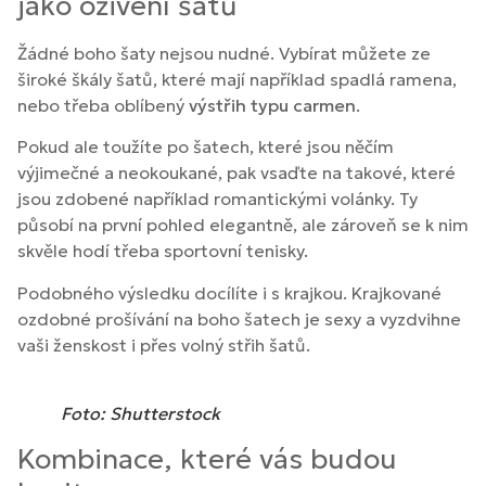
jako oživení šatů
Žádné boho šaty nejsou nudné. Vybírat můžete ze
široké škály šatů, které mají například spadlá ramena,
nebo třeba oblíbený
výstřih typu carmen
.
Pokud ale toužíte po šatech, které jsou něčím
výjimečné a neokoukané, pak vsaďte na takové, které
jsou zdobené například romantickými volánky. Ty
působí na první pohled elegantně, ale zároveň se k nim
skvěle hodí třeba sportovní tenisky.
Podobného výsledku docílíte i s krajkou. Krajkované
ozdobné prošívání na boho šatech je sexy a vyzdvihne
vaši ženskost i přes volný střih šatů.
Foto: Shutterstock
Kombinace, které vás budou