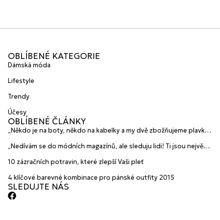
OBLÍBENÉ KATEGORIE
Dámská móda
Lifestyle
Trendy
Účesy
OBLÍBENÉ ČLÁNKY
„Někdo je na boty, někdo na kabelky a my dvě zbožňujeme plavky“
prozradily mladé české návrhářky a zakladatelky značky
„Nedívám se do módních magazínů, ale sleduju lidi! Ti jsou největší
HANAJANA Swimwear
inspirace“ říká blogerka A.n.d.u.l.a
10 zázračních potravin, které zlepší Vaši pleť
4 klíčové barevné kombinace pro pánské outfity 2015
SLEDUJTE NÁS