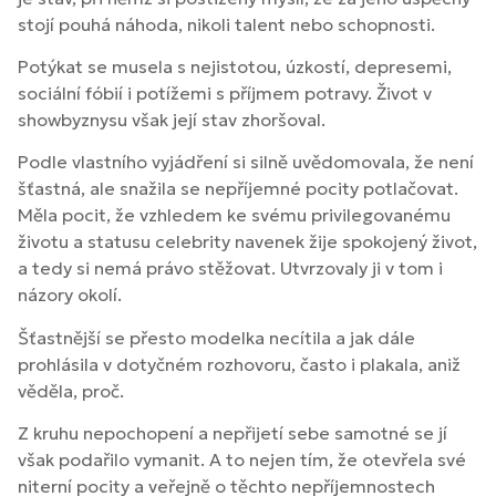
stojí pouhá náhoda, nikoli talent nebo schopnosti.
Potýkat se musela s nejistotou, úzkostí, depresemi,
sociální fóbií i potížemi s příjmem potravy. Život v
showbyznysu však její stav zhoršoval.
Podle vlastního vyjádření si silně uvědomovala, že není
šťastná, ale snažila se nepříjemné pocity potlačovat.
Měla pocit, že vzhledem ke svému privilegovanému
životu a statusu celebrity navenek žije spokojený život,
a tedy si nemá právo stěžovat. Utvrzovaly ji v tom i
názory okolí.
Šťastnější se přesto modelka necítila a jak dále
prohlásila v dotyčném rozhovoru, často i plakala, aniž
věděla, proč.
Z kruhu nepochopení a nepřijetí sebe samotné se jí
však podařilo vymanit. A to nejen tím, že otevřela své
niterní pocity a veřejně o těchto nepříjemnostech