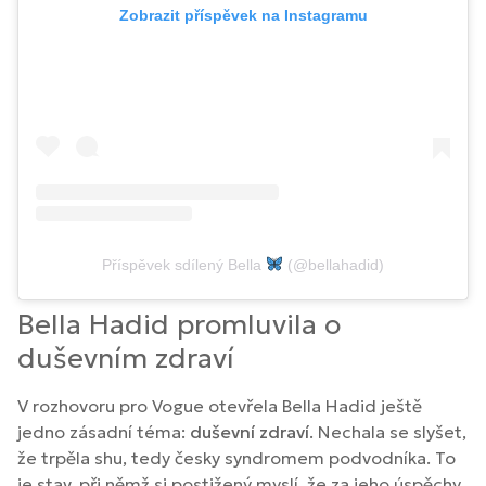
Zobrazit příspěvek na Instagramu
Příspěvek sdílený Bella
(@bellahadid)
Bella Hadid promluvila o
duševním zdraví
V rozhovoru pro Vogue otevřela Bella Hadid ještě
jedno zásadní téma:
duševní zdraví
. Nechala se slyšet,
že trpěla shu, tedy česky syndromem podvodníka. To
je stav, při němž si postižený myslí, že za jeho úspěchy