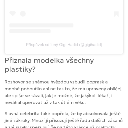
Příspěvek sdílený Gigi Hadid (@gigihadid)
Přiznala modelka všechny
plastiky?
Rozhovor se známou hvězdou vzbudil poprask a
mnohé pobouřilo ani ne tak to, že má upravený obličej,
ale spíše se tázali, jak je možné, že jakýkoli lékař ji
neváhal operovat už v tak útlém věku.
Slavná celebrita také popřela, že by absolvovala ještě
jiné zákroky. Mnozí jí přisuzují ještě řadu dalších zásahů
a zlé jazyky spekulují, že na této krásce už prakticky