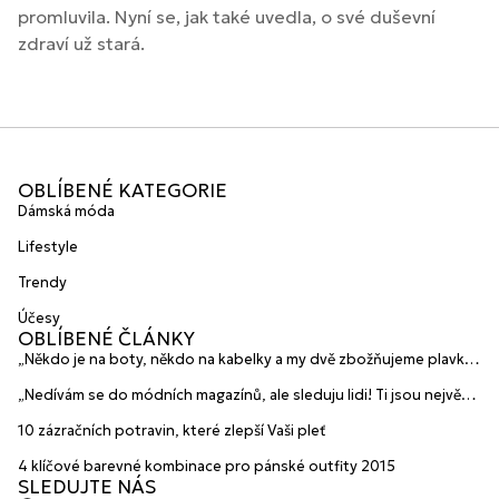
promluvila. Nyní se, jak také uvedla, o své duševní
zdraví už stará.
OBLÍBENÉ KATEGORIE
Dámská móda
Lifestyle
Trendy
Účesy
OBLÍBENÉ ČLÁNKY
„Někdo je na boty, někdo na kabelky a my dvě zbožňujeme plavky“
prozradily mladé české návrhářky a zakladatelky značky
„Nedívám se do módních magazínů, ale sleduju lidi! Ti jsou největší
HANAJANA Swimwear
inspirace“ říká blogerka A.n.d.u.l.a
10 zázračních potravin, které zlepší Vaši pleť
4 klíčové barevné kombinace pro pánské outfity 2015
SLEDUJTE NÁS