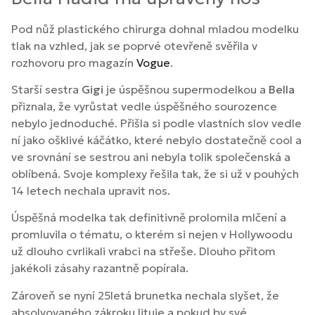
Pod nůž plastického chirurga dohnal mladou modelku
tlak na vzhled, jak se poprvé otevřeně svěřila v
rozhovoru pro magazín
Vogue
.
Starší sestra
Gigi
je úspěšnou supermodelkou a
Bella
přiznala, že vyrůstat vedle úspěšného sourozence
nebylo jednoduché. Přišla si podle vlastních slov vedle
ní jako ošklivé káčátko, které nebylo dostatečně cool a
ve srovnání se sestrou ani nebyla tolik společenská a
oblíbená. Svoje komplexy řešila tak, že si už v pouhých
14 letech nechala upravit nos.
Úspěšná modelka tak definitivně prolomila mlčení a
promluvila o tématu, o kterém si nejen v Hollywoodu
už dlouho cvrlikali vrabci na střeše. Dlouho přitom
jakékoli zásahy razantně popírala.
Zároveň se nyní 25letá brunetka nechala slyšet, že
absolvovaného zákroku lituje a pokud by své