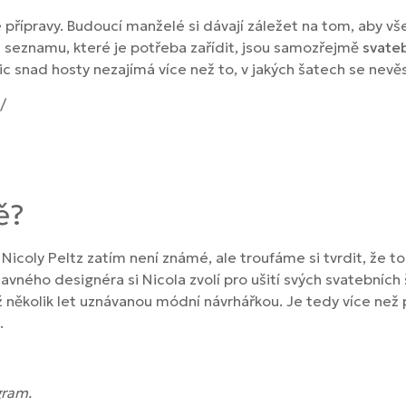
přípravy. Budoucí manželé si dávají záležet na tom, aby vš
na seznamu, které je potřeba zařídit, jsou samozřejmě
svateb
Nic snad hosty nezajímá více než to, v jakých šatech se nevě
/
ě?
Nicoly Peltz zatím není známé, ale troufáme si tvrdit, že t
o slavného designéra si Nicola zvolí pro ušití svých svatebn
již několik let uznávanou módní návrhářkou. Je tedy více ne
.
gram.