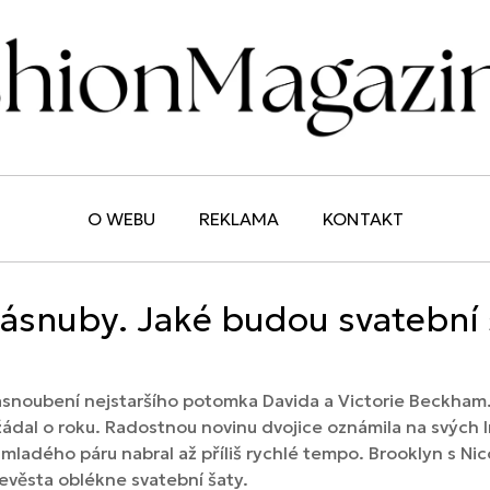
O WEBU
REKLAMA
KONTAKT
zásnuby. Jaké budou svatební
asnoubení nejstaršího potomka Davida a Victorie Beckham.
ožádal o roku. Radostnou novinu dvojice oznámila na svých
mladého páru nabral až příliš rychlé tempo. Brooklyn s Nicolo
 nevěsta oblékne svatební šaty.