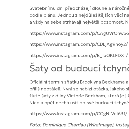
Svatebnímu dni předcházejí dlouhé a náročné 
podle plánu. Jednou z nejdůležitějších věcí 
a vždy na sebe strhávají největší pozornost. 
https://www.instagram.com/p/CAgUVrOhw56
https://www.instagram.com/p/CDLjAg9hoy2/
https://www.instagram.com/p/B_IaQKLFDXf/
Šaty od budoucí tchyn
Oficiální termín sňatku Brooklyna Beckhama a 
příliš neotáleli. Nyní se nabízí otázka, jakéh
žluté šaty z dílny Victorie Beckham, která je 
Nicola opět nechá ušít od své budoucí tchyně
https://www.instagram.com/p/CCgN-Vel63f/
Foto: Dominique Charriau (WireImage), Insta