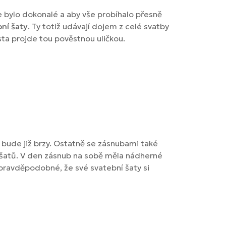
e bylo dokonalé a aby vše probíhalo přesně
ní šaty
. Ty totiž udávají dojem z celé svatby
sta projde tou pověstnou uličkou.
o bude již brzy. Ostatně se zásnubami také
ích šatů. V den zásnub na sobě měla nádherné
ž pravděpodobné, že své svatební šaty si