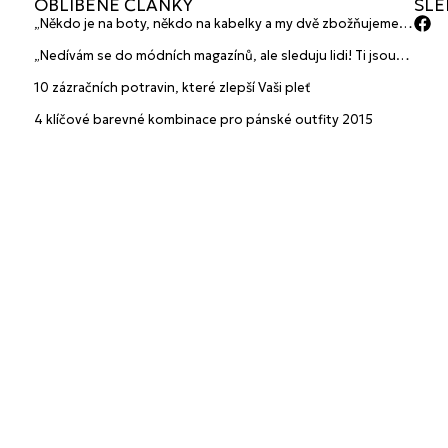
OBLÍBENÉ ČLÁNKY
SLE
„Někdo je na boty, někdo na kabelky a my dvě zbožňujeme
plavky“ prozradily mladé české návrhářky a zakladatelky
„Nedívám se do módních magazínů, ale sleduju lidi! Ti jsou
značky HANAJANA Swimwear
největší inspirace“ říká blogerka A.n.d.u.l.a
10 zázračních potravin, které zlepší Vaši pleť
4 klíčové barevné kombinace pro pánské outfity 2015