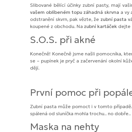
Slibované bělící účinky zubní pasty, mají vaš
vašem oblíbeném topu záhadná skrvna
a vy 
odstranění skvrn, pak vězte, že
zubní pasta v
koupené z obchodu. Na
zubní kartáček
dejte 
S.O.S. při akné
Konečně! Konečně jsme našli pomocníka, který 
se – pupínek je pryč a začervenání okolní kůž
dějí.
První pomoc při popál
Zubní pasta může pomoct i v tomto případě. 
spálená od sluníčka mohla trochu.. no dobře..
Maska na nehty