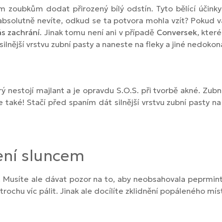
im zoubkům dodat přirozený bílý odstín. Tyto bělící účinky 
absolutně nevíte, odkud se ta potvora mohla vzít? Pokud v
ás zachrání
. Jinak tomu není ani v případě
Conversek
, kter
silnější vrstvu zubní pasty a naneste na fleky a jiné nedokon
nestojí majlant a je opravdu S.O.S. při tvorbě akné. Zubní
e také! Stačí před spaním dát silnější vrstvu zubní pasty n
ení sluncem
Musíte ale dávat pozor na to, aby neobsahovala peprmint
 trochu víc pálit. Jinak ale docílíte zklidnění popáleného 