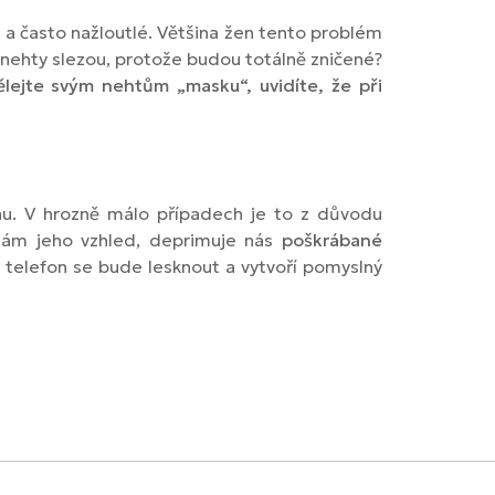
 a často nažloutlé. Většina žen tento problém
 nehty slezou, protože budou totálně zničené?
lejte svým nehtům „masku“, uvidíte, že při
u. V hrozně málo případech je to z důvodu
 nám jeho vzhled, deprimuje nás
poškrábané
 telefon se bude lesknout a vytvoří pomyslný