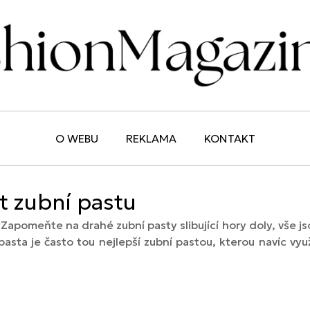
O WEBU
REKLAMA
KONTAKT
ít zubní pastu
Zapomeňte na drahé zubní pasty slibující hory doly, vše jso
 pasta je často tou nejlepší zubní pastou, kterou navíc využ