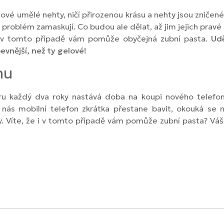
vé umělé nehty, ničí přirozenou krásu a nehty jsou zničené
 problém zamaskují. Co budou ale dělat, až jim jejich pravé
 i v tomto případě vám pomůže obyčejná zubní pasta.
Udě
vnější, než ty gelové!
nu
ru každý dva roky nastává doba na koupi nového telefon
nás mobilní telefon zkrátka přestane bavit, okouká se
. Víte, že i v tomto případě vám pomůže zubní pasta? Váš