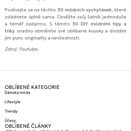
Podívejte se na těchto
30 módních vychytávek
, které
zvládnete úplně sama. Osvěžte svůj šatník jednoduše
a téměř zadarmo. S těmito
30 DIY módními tipy a
triky
snadno obměníte své oblíbené kousky a dodáte
jim punc originality a nevšednosti.
Zdroj: Youtube.
OBLÍBENÉ KATEGORIE
Dámská móda
Lifestyle
Trendy
Účesy
OBLÍBENÉ ČLÁNKY