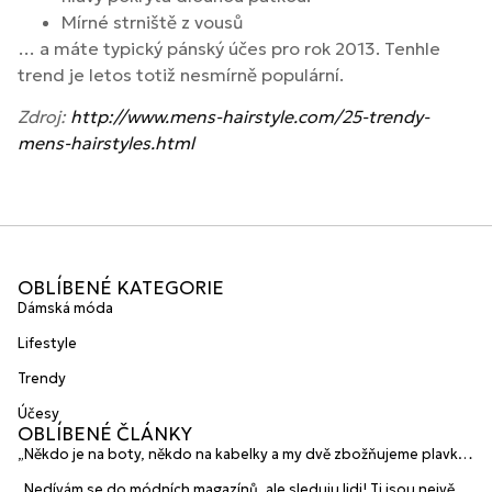
Mírné strniště z vousů
… a máte typický pánský účes pro rok 2013. Tenhle
trend je letos totiž nesmírně populární.
Zdroj:
http://www.mens-hairstyle.com/25-trendy-
mens-hairstyles.html
OBLÍBENÉ KATEGORIE
Dámská móda
Lifestyle
Trendy
Účesy
OBLÍBENÉ ČLÁNKY
„Někdo je na boty, někdo na kabelky a my dvě zbožňujeme plavky“
prozradily mladé české návrhářky a zakladatelky značky
„Nedívám se do módních magazínů, ale sleduju lidi! Ti jsou největší