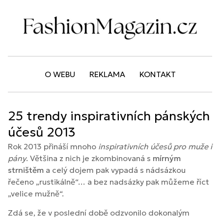
O WEBU
REKLAMA
KONTAKT
25 trendy inspirativních pánských
účesů 2013
Rok 2013 přináší mnoho
inspirativních účesů pro muže i
pány
. Většina z nich je zkombinovaná s
mírným
strništěm
a celý dojem pak vypadá s nádsázkou
řečeno „rustikálně“… a bez nadsázky pak můžeme říct
„velice mužně“.
Zdá se, že v poslední době odzvonilo dokonalým