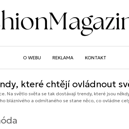
O WEBU
REKLAMA
KONTAKT
ndy, které chtějí ovládnout sv
ce. Na světlo světa se tak dostávají trendy, které jsou něk
eho bláznivého a odmítaného se stane něco, co ovládne celý
móda