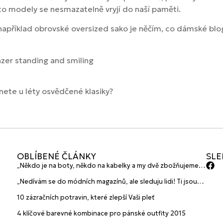
Tyto modely se nesmazatelně vryjí do naší paměti.
například obrovské oversized sako je něčím, co dámské blog
nete u léty osvědčené klasiky?
OBLÍBENÉ ČLÁNKY
SLE
„Někdo je na boty, někdo na kabelky a my dvě zbožňujeme
plavky“ prozradily mladé české návrhářky a zakladatelky
„Nedívám se do módních magazínů, ale sleduju lidi! Ti jsou
značky HANAJANA Swimwear
největší inspirace“ říká blogerka A.n.d.u.l.a
10 zázračních potravin, které zlepší Vaši pleť
4 klíčové barevné kombinace pro pánské outfity 2015