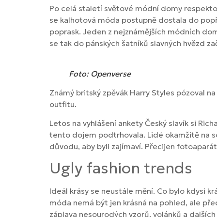
Po celá staletí světové módní domy respektova
se kalhotová móda postupně dostala do popře
poprask. Jeden z nejznámějších módních d
se tak do pánských šatníků slavných hvězd zač
Foto: Openverse
Známý britský zpěvák Harry Styles pózoval na
outfitu.
Letos na vyhlášení ankety Český slavík si Ric
tento dojem podtrhovala. Lidé okamžitě na so
důvodu, aby byli zajímaví. Přecijen fotoapará
Ugly fashion trends
Ideál krásy se neustále mění. Co bylo kdysi 
móda nemá být jen krásná na pohled, ale pře
záplava nesourodých vzorů, volánků a dalších