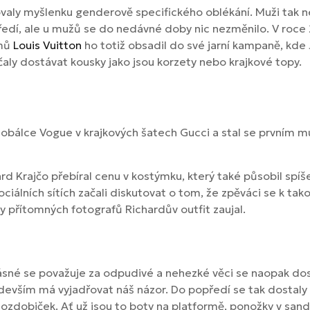
ly myšlenku genderově specifického oblékání. Muži tak neno
dí, ale u mužů se do nedávné doby nic nezměnilo. V roce
omů
Louis Vuitton
ho totiž obsadil do své jarní kampaně, kde 
aly dostávat kousky jako jsou korzety nebo krajkové topy.
 obálce Vogue v krajkových šatech Gucci a stal se prvním 
hard Krajčo přebíral cenu v kostýmku, který také působil sp
ciálních sítích začali diskutovat o tom, že zpěváci se k t
ty přítomných fotografů Richardův outfit zaujal.
krásné se považuje za odpudivé a nehezké věci se naopak do
devším má vyjadřovat náš názor. Do popředí se tak dostaly
 ozdobiček. Ať už jsou to boty na platformě, ponožky v sand