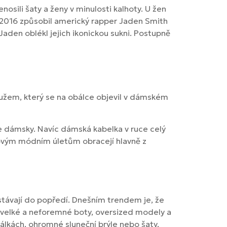
sili šaty a ženy v minulosti kalhoty. U žen
 2016 způsobil americký rapper Jaden Smith
Jaden oblékl jejich ikonickou sukni. Postupně
mužem, který se na obálce objevil v dámském
íše dámsky. Navíc dámská kabelka v ruce celý
akovým módním úletům obracejí hlavně z
stávají do popředí. Dnešním trendem je, že
 velké a neforemné boty, oversized modely a
álkách, ohromné sluneční brýle nebo šaty,