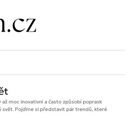
ět
dy až moc inovativní a často způsobí poprask
 svět. Pojďme si představit pár trendů, které