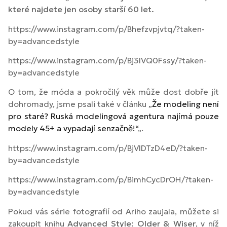
které najdete jen osoby starší 60 let.
https://www.instagram.com/p/Bhefzvpjvtq/?taken-
by=advancedstyle
https://www.instagram.com/p/Bj3IVQ0Fssy/?taken-
by=advancedstyle
O tom, že móda a pokročilý věk může dost dobře jít
dohromady, jsme psali také v článku „
Že modeling není
pro staré? Ruská modelingová agentura najímá pouze
modely 45+ a vypadají senzačně!“
„.
https://www.instagram.com/p/BjVlDTzD4eD/?taken-
by=advancedstyle
https://www.instagram.com/p/BimhCycDrOH/?taken-
by=advancedstyle
Pokud vás série fotografií od Ariho zaujala, můžete si
zakoupit knihu
Advanced Style: Older & Wiser
, v níž