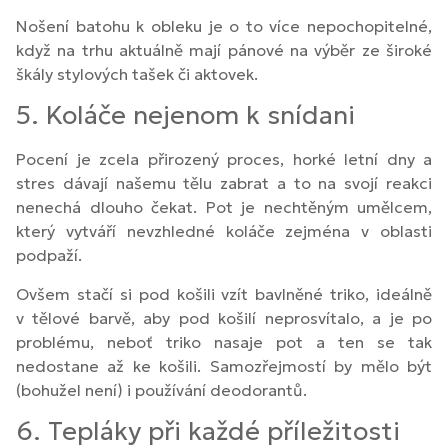
Nošení batohu k obleku je o to více nepochopitelné,
když na trhu aktuálně mají pánové na výběr ze široké
škály stylových tašek či aktovek.
5. Koláče nejenom k snídani
Pocení je zcela přirozený proces, horké letní dny a
stres dávají našemu tělu zabrat a to na svojí reakci
nenechá dlouho čekat. Pot je nechtěným umělcem,
který vytváří nevzhledné koláče zejména v oblasti
podpaží.
Ovšem stačí si pod košili vzít bavlněné triko, ideálně
v tělové barvě, aby pod košilí neprosvítalo, a je po
problému, neboť triko nasaje pot a ten se tak
nedostane až ke košili. Samozřejmostí by mělo být
(bohužel není) i používání deodorantů.
6. Tepláky při každé příležitosti