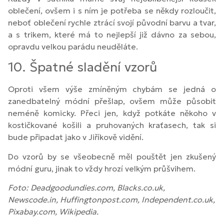
oblečení, ovšem i s ním je potřeba se někdy rozloučit,
neboť oblečení rychle ztrácí svojí původní barvu a tvar,
a s trikem, které má to nejlepší již dávno za sebou,
opravdu velkou parádu neuděláte.
10. Špatné sladění vzorů
Oproti všem výše zmíněným chybám se jedná o
zanedbatelný módní přešlap, ovšem může působit
neméně komicky. Přeci jen, když potkáte někoho v
kostičkované košili a pruhovaných kraťasech, tak si
bude připadat jako v Jiříkově vidění.
Do vzorů by se všeobecně měl pouštět jen zkušený
módní guru, jinak to vždy hrozí velkým průšvihem.
Foto: Deadgoodundies.com, Blacks.co.uk,
Newscode.in, Huffingtonpost.com, Independent.co.uk,
Pixabay.com, Wikipedia.