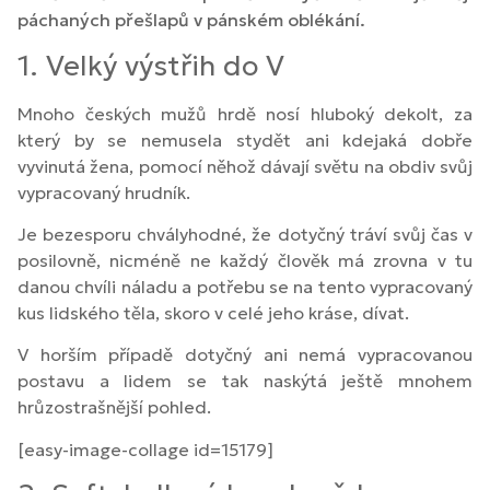
páchaných přešlapů v pánském oblékání.
1. Velký výstřih do V
Mnoho českých mužů hrdě nosí hluboký dekolt, za
který by se nemusela stydět ani kdejaká dobře
vyvinutá žena, pomocí něhož dávají světu na obdiv svůj
vypracovaný hrudník.
Je bezesporu chvályhodné, že dotyčný tráví svůj čas v
posilovně, nicméně ne každý člověk má zrovna v tu
danou chvíli náladu a potřebu se na tento vypracovaný
kus lidského těla, skoro v celé jeho kráse, dívat.
V horším případě dotyčný ani nemá vypracovanou
postavu a lidem se tak naskýtá ještě mnohem
hrůzostrašnější pohled.
[easy-image-collage id=15179]