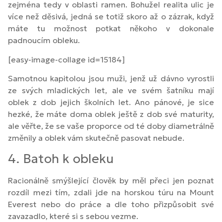
zejména tedy v oblasti ramen. Bohužel realita ulic je
více než děsivá, jedná se totiž skoro až o zázrak, když
máte tu možnost potkat někoho v dokonale
padnoucím obleku.
[easy-image-collage id=15184]
Samotnou kapitolou jsou muži, jenž už dávno vyrostli
ze svých mladických let, ale ve svém šatníku mají
oblek z dob jejich školních let. Ano pánové, je sice
hezké, že máte doma oblek ještě z dob své maturity,
ale věřte, že se vaše proporce od té doby diametrálně
změnily a oblek vám skutečně pasovat nebude.
4. Batoh k obleku
Racionálně smýšlející člověk by měl přeci jen poznat
rozdíl mezi tím, zdali jde na horskou túru na Mount
Everest nebo do práce a dle toho přizpůsobit své
zavazadlo, které si s sebou vezme.