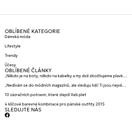
OBLÍBENÉ KATEGORIE
Dámská móda
Lifestyle
Trendy
Účesy
OBLÍBENÉ ČLÁNKY
„Někdo je na boty, někdo na kabelky a my dvě zbožňujeme plavky“
prozradily mladé české návrhářky a zakladatelky značky
„Nedívám se do módních magazínů, ale sleduju lidi! Ti jsou největší
HANAJANA Swimwear
inspirace“ říká blogerka A.n.d.u.l.a
10 zázračních potravin, které zlepší Vaši pleť
4 klíčové barevné kombinace pro pánské outfity 2015
SLEDUJTE NÁS