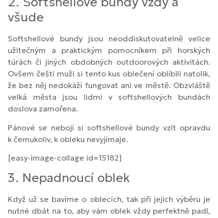
2. Softshellové bundy vždy a
všude
Softshellové bundy jsou neoddiskutovatelně velice
užitečným a praktickým pomocníkem při horských
túrách či jiných obdobných outdoorových aktivitách.
Ovšem čeští muži si tento kus oblečení oblíbili natolik,
že bez něj nedokáží fungovat ani ve městě. Obzvláště
velká města jsou lidmi v softshellových bundách
doslova zamořena.
Pánové se nebojí si softshellové bundy vzít opravdu
k čemukoliv, k obleku nevyjímaje.
[easy-image-collage id=15182]
3. Nepadnoucí oblek
Když už se bavíme o oblecích, tak při jejich výběru je
nutné dbát na to, aby vám oblek vždy perfektně padl,