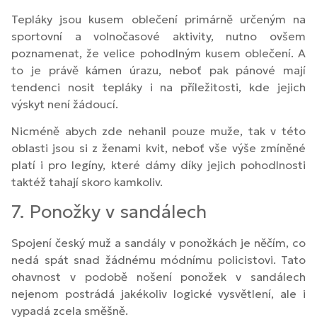
Tepláky jsou kusem oblečení primárně určeným na
sportovní a volnočasové aktivity, nutno ovšem
poznamenat, že velice pohodlným kusem oblečení. A
to je právě kámen úrazu, neboť pak pánové mají
tendenci nosit tepláky i na příležitosti, kde jejich
výskyt není žádoucí.
Nicméně abych zde nehanil pouze muže, tak v této
oblasti jsou si z ženami kvit, neboť vše výše zmíněné
platí i pro legíny, které dámy díky jejich pohodlnosti
taktéž tahají skoro kamkoliv.
7. Ponožky v sandálech
Spojení český muž a sandály v ponožkách je něčím, co
nedá spát snad žádnému módnímu policistovi. Tato
ohavnost v podobě nošení ponožek v sandálech
nejenom postrádá jakékoliv logické vysvětlení, ale i
vypadá zcela směšně.