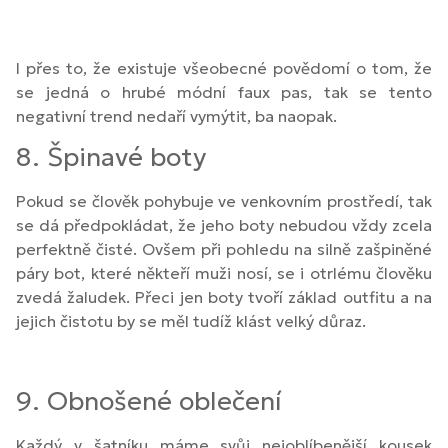
I přes to, že existuje všeobecné povědomí o tom, že
se jedná o hrubé módní faux pas, tak se tento
negativní trend nedaří vymýtit, ba naopak.
8. Špinavé boty
Pokud se člověk pohybuje ve venkovním prostředí, tak
se dá předpokládat, že jeho boty nebudou vždy zcela
perfektně čisté. Ovšem při pohledu na silně zašpiněné
páry bot, které někteří muži nosí, se i otrlému člověku
zvedá žaludek. Přeci jen boty tvoří základ outfitu a na
jejich čistotu by se měl tudíž klást velký důraz.
9. Obnošené oblečení
Každý v šatníku máme svůj nejoblíbenější kousek